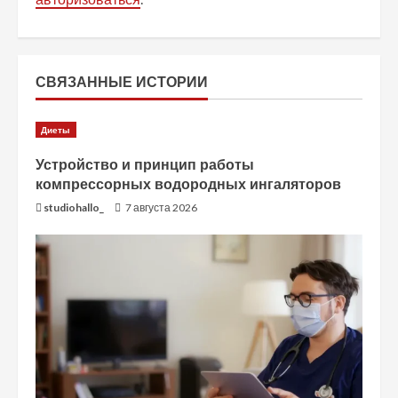
и
т
ь
СВЯЗАННЫЕ ИСТОРИИ
ч
Диеты
т
Устройство и принцип работы
компрессорных водородных ингаляторов
е
studiohallo_
7 августа 2026
н
и
е