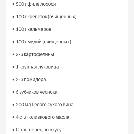
• 500 г филе лосося
• 100 г креветок (очищенных)
• 100 г кальмаров
• 100 г мидий (очищенных)
• 2-3 картофелины
• 1 крупная луковица
• 2-3 помидора
• 6 зубчиков чеснока
• 200 мл белого сухого вина
• 4 ст.л. оливкового масла
• Соль, перец по вкусу