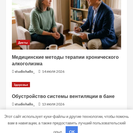
Диеты
Медицинские методы терапии хронического
алкоголизма
studiohallo_
14 июля 2026
Здоровье
Обустройство системы вентиляции в бане
studiohallo_
13 июля 2026
Этот сайт использует куки-файлы и другие технологии, чтобы помочь
вам в навигации, а также предоставить лучший пользовательский
Copyright © Все права защищены.
|
MoreNews
от AF
опыт.
OK