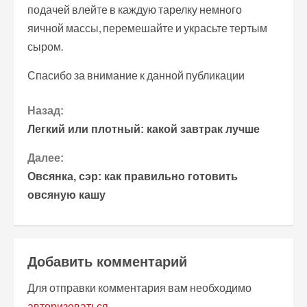
подачей влейте в каждую тарелку немного
яичной массы, перемешайте и украсьте тертым
сыром.
Спасибо за внимание к данной публикации
П
Назад:
Легкий или плотный: какой завтрак лучше
р
Далее:
о
Овсянка, сэр: как правильно готовить
овсяную кашу
д
о
л
Добавить комментарий
ж
Для отправки комментария вам необходимо
авторизоваться
.