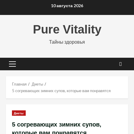
Перейти
10 августа 2026
к
содержимому
Pure Vitality
Тайны здоровья
Основное
меню
Главная
Диеты
5 согревающих зимних супов, которые вам понравятся
Диеты
5 согревающих зимних супов,
которые вам понравятся