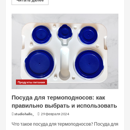
more
about
Ролл
и
суши:
история,
различия
и
любовь
к
японской
кухне
Продукты питания
Посуда для термоподносов: как
правильно выбрать и использовать
studiohallo_
29 февраля 2024
Что такое посуда для термоподносов? Посуда для