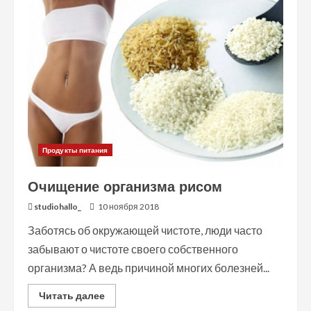
и
противопоказания
моркови
Продукты питания
Очищение организма рисом
studiohallo_
10 ноября 2018
Заботясь об окружающей чистоте, люди часто
забывают о чистоте своего собственного
организма? А ведь причиной многих болезней...
Read
Читать далее
more