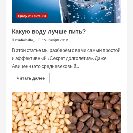
Продукты питания
Какую воду лучше пить?
studiohallo_
15 ноября 2018
В этой статье мы разберём с вами самый простой
и эффективный «Секрет долголетия». Даже
Авиценн (это средневековый...
Read
Читать далее
more
about
Какую
воду
лучше
пить?