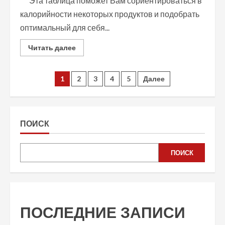
Эта таблица поможет Вам сориентироваться в
калорийности некоторых продуктов и подобрать
оптимальный для себя...
Read
Читать далее
more
about
Таблица
калорий
Пагинация
1
2
3
4
5
Далее
продуктов
питания
записей
ПОИСК
ПОИСК
ПОСЛЕДНИЕ ЗАПИСИ