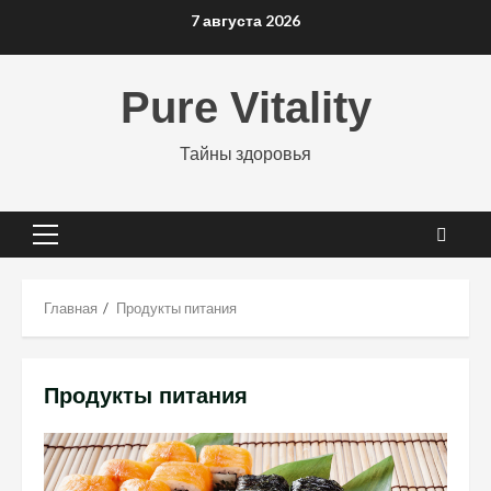
Перейти
7 августа 2026
к
содержимому
Pure Vitality
Тайны здоровья
Основное
меню
Главная
Продукты питания
Продукты питания