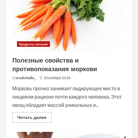
Продукты питания
Полезные свойства и
противопоказания моркови
studiohallo_
10 ноября 2018
Морковь прочно занимает лидирующее место в
пищевом рационе почти каждого человека. Этот
овощ обладает массой уникальных и...
Read
Читать далее
more
about
Полезные
свойства