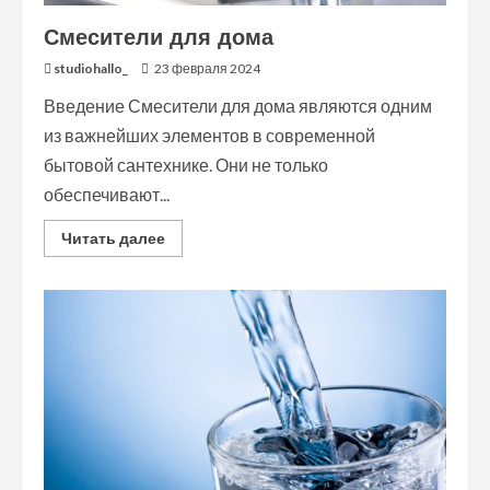
Смесители для дома
studiohallo_
23 февраля 2024
Введение Смесители для дома являются одним
из важнейших элементов в современной
бытовой сантехнике. Они не только
обеспечивают...
Read
Читать далее
more
about
Смесители
для
дома