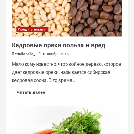
Продукты питания
Кедровые орехи польза и вред
studiohallo_
10 ноября 2018
Мало кому известно, что хвойное дерево, которое
дает кедровые орехи, называется сибирская
кедровая сосна. В то время...
Read
Читать далее
more
about
Кедровые
орехи
польза
и
вред