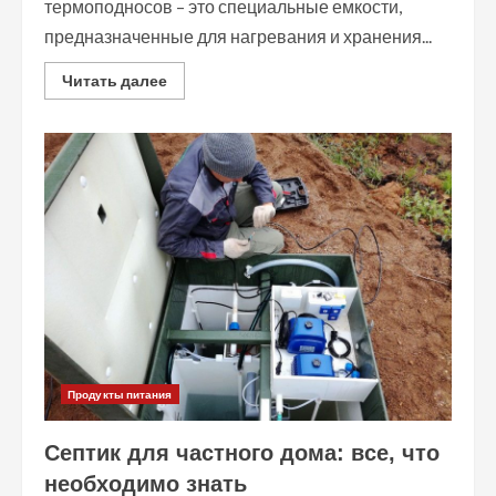
термоподносов – это специальные емкости,
предназначенные для нагревания и хранения...
Read
Читать далее
more
about
Посуда
для
термоподносов:
как
правильно
выбрать
и
использовать
Продукты питания
Септик для частного дома: все, что
необходимо знать