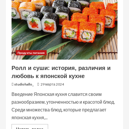
Продукты питания
Ролл и суши: история, различия и
любовь к японской кухне
studiohallo_
29 марта 2024
Введение Японская кухня славится своим
разнообразием, утонченностью и красотой блюд.
Среди множества блюд, которые предлагает
японская кухня,...
Read
Читать далее