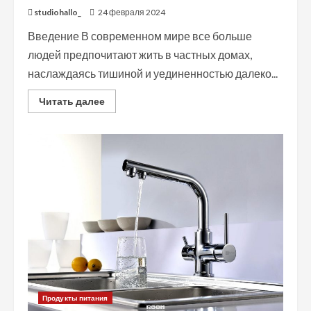
studiohallo_
24 февраля 2024
Введение В современном мире все больше
людей предпочитают жить в частных домах,
наслаждаясь тишиной и уединенностью далеко...
Read
Читать далее
more
about
Септик
для
частного
дома:
все,
что
необходимо
знать
Продукты питания