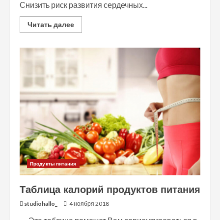
Снизить риск развития сердечных...
Read
Читать далее
more
about
Питание
для
сердца
и
сосудов
Продукты питания
Таблица калорий продуктов питания
studiohallo_
4 ноября 2018