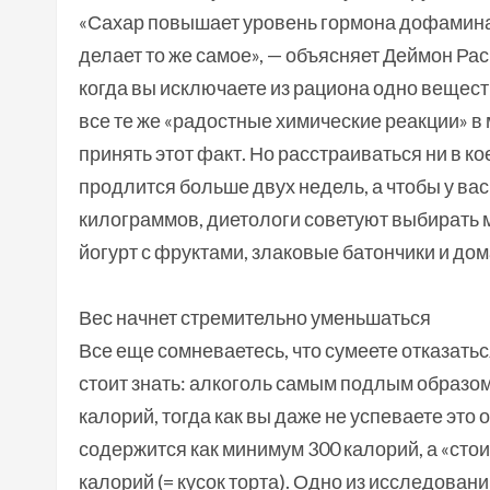
«Сахар повышает уровень гормона дофамина,
делает то же самое», — объясняет Деймон Рас
когда вы исключаете из рациона одно вещест
все те же «радостные химические реакции» в 
принять этот факт. Но расстраиваться ни в к
продлится больше двух недель, а чтобы у вас
килограммов, диетологи советуют выбирать м
йогурт с фруктами, злаковые батончики и д
Вес начнет стремительно уменьшаться
Все еще сомневаетесь, что сумеете отказатьс
стоит знать: алкоголь самым подлым образо
калорий, тогда как вы даже не успеваете это
содержится как минимум 300 калорий, а «сто
калорий (= кусок торта). Одно из исследован