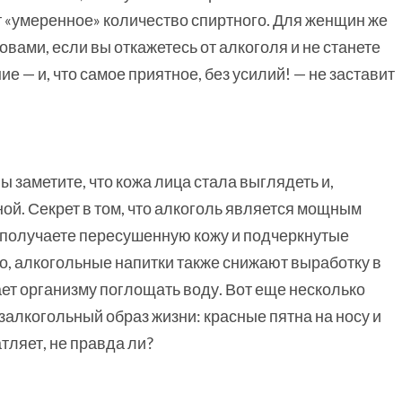
т «умеренное» количество спиртного. Для женщин же
вами, если вы откажетесь от алкоголя и не станете
е — и, что самое приятное, без усилий! — не заставит
вы заметите, что кожа лица стала выглядеть и,
ой. Секрет в том, что алкоголь является мощным
ы получаете пересушенную кожу и подчеркнутые
о, алкогольные напитки также снижают выработку в
ет организму поглощать воду. Вот еще несколько
залкогольный образ жизни: красные пятна на носу и
атляет, не правда ли?