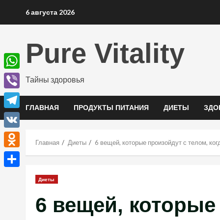
Перейти
6 августа 2026
к
содержимому
Pure Vitality
WhatsApp
Тайны здоровья
Viber
ГЛАВНАЯ
ПРОДУКТЫ ПИТАНИЯ
ДИЕТЫ
ЗДО
Telegram
VK
Главная
Диеты
6 вещей, которые произойдут с телом, ког
Odnoklassniki
Отправить
Диеты
6 вещей, которые