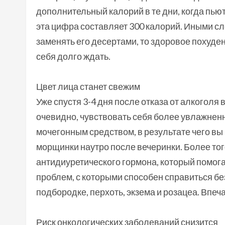
дополнительный калорий в те дни, когда пью
эта цифра составляет 300 калорий. Иными сло
заменять его десертами, то здоровое похудени
себя долго ждать.
Цвет лица станет свежим
Уже спустя 3-4 дня после отказа от алкоголя 
очевидно, чувствовать себя более увлажненн
мочегонным средством, в результате чего в
морщинки наутро после вечеринки. Более тог
антидиуретического гормона, который помога
проблем, с которыми способен справиться бе
подбородке, перхоть, экзема и розацеа. Впеч
Риск онкологических заболеваний снизится