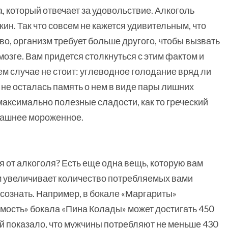
 который отвечает за удовольствие. Алкоголь
кин. Так что совсем не кажется удивительным, что
во, организм требует больше другого, чтобы вызвать
мозге. Вам придется столкнуться с этим фактом и
оем случае не стоит: углеводное голодание вряд ли
 не осталась память о нем в виде пары лишних
аксимально полезные сладости, как то греческий
омашнее мороженное.
я от алкоголя? Есть еще одна вещь, которую вам
м увеличивает количество потребляемых вами
 осознать. Например, в бокале «Маргариты»
имость» бокала «Пина Колады» может достигать 450
ий показало, что мужчины потребляют не меньше 430