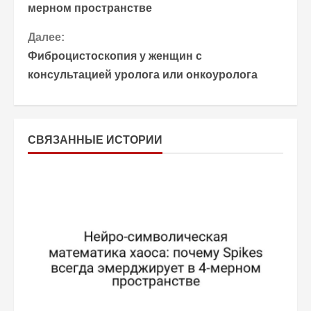
мерном пространстве
о
Далее:
д
Фиброцистоскопия у женщин с
о
консультацией уролога или онкоуролога
л
ж
СВЯЗАННЫЕ ИСТОРИИ
и
т
ь
ч
т
е