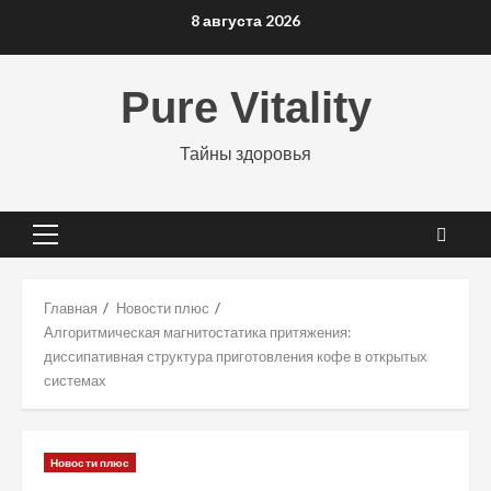
Перейти
8 августа 2026
к
содержимому
Pure Vitality
Тайны здоровья
Основное
меню
Главная
Новости плюс
Алгоритмическая магнитостатика притяжения:
диссипативная структура приготовления кофе в открытых
системах
Новости плюс