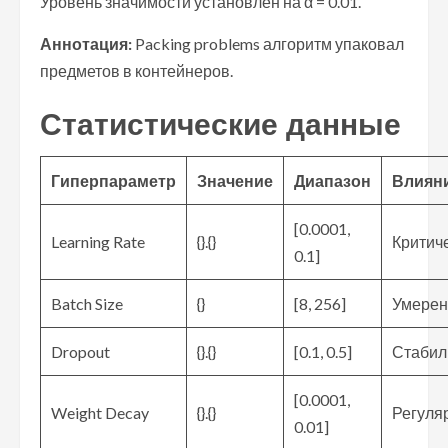
Уровень значимости установлен на α = 0.01.
Аннотация:
Packing problems алгоритм упаковал
предметов в контейнеров.
Статистические данные
Гиперпараметр
Значение
Диапазон
Влиян
[0.0001,
Learning Rate
{}.{}
Критич
0.1]
Batch Size
{}
[8, 256]
Умерен
Dropout
{}.{}
[0.1, 0.5]
Стабил
[0.0001,
Weight Decay
{}.{}
Регуля
0.01]