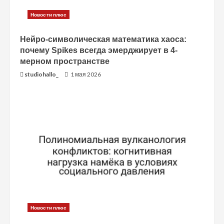
н
Новости плюс
и
Нейро-символическая математика хаоса:
почему Spikes всегда эмерджирует в 4-
е
мерном пространстве
studiohallo_
1 мая 2026
Новости плюс