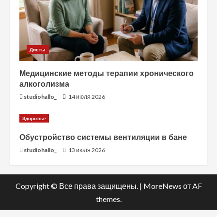
Диеты
Медицинские методы терапии хронического
алкоголизма
studiohallo_
14 июля 2026
Здоровье
Обустройство системы вентиляции в бане
studiohallo_
13 июля 2026
Copyright © Все права защищены.
|
MoreNews
от AF
themes.