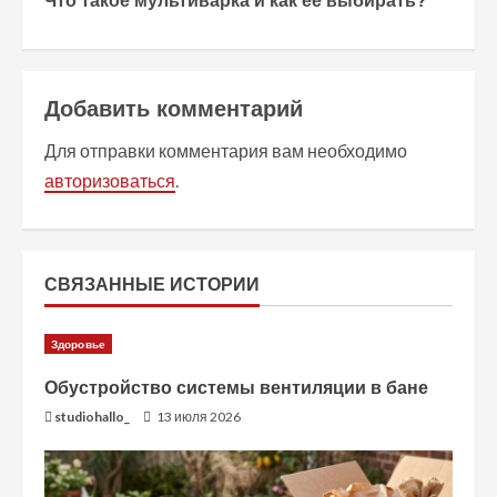
Что такое мультиварка и как ее выбирать?
д
о
л
Добавить комментарий
ж
Для отправки комментария вам необходимо
авторизоваться
.
и
т
ь
СВЯЗАННЫЕ ИСТОРИИ
ч
Здоровье
т
Обустройство системы вентиляции в бане
studiohallo_
13 июля 2026
е
н