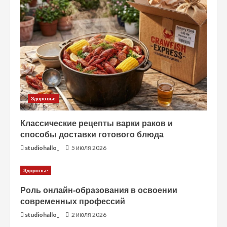
и
е
Здоровье
Классические рецепты варки раков и
способы доставки готового блюда
studiohallo_
5 июля 2026
Здоровье
Роль онлайн-образования в освоении
современных профессий
studiohallo_
2 июля 2026