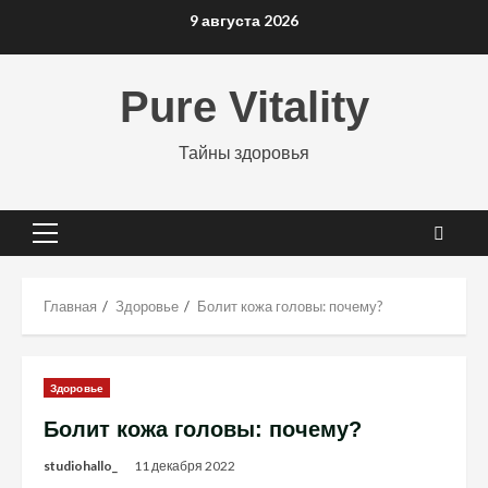
Перейти
9 августа 2026
к
содержимому
Pure Vitality
Тайны здоровья
Основное
меню
Главная
Здоровье
Болит кожа головы: почему?
Здоровье
Болит кожа головы: почему?
studiohallo_
11 декабря 2022