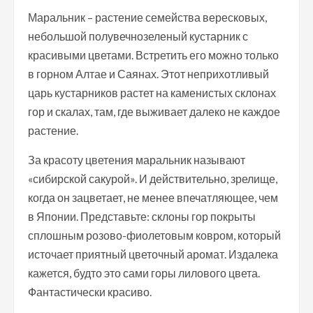
Маральник – растение семейства вересковых,
небольшой полувечнозеленый кустарник с
красивыми цветами. Встретить его можно только
в горном Алтае и Саянах. Этот неприхотливый
царь кустарников растет на каменистых склонах
гор и скалах, там, где выживает далеко не каждое
растение.
За красоту цветения маральник называют
«сибирской сакурой». И действительно, зрелище,
когда он зацветает, не менее впечатляющее, чем
в Японии. Представьте: склоны гор покрыты
сплошным розово-фиолетовым ковром, который
источает приятный цветочный аромат. Издалека
кажется, будто это сами горы лилового цвета.
Фантастически красиво.