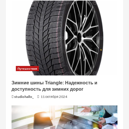
е
н
и
е
Путешествия
Зимние шины Triangle: Надежность и
доступность для зимних дорог
studiohallo_
11 октября 2024