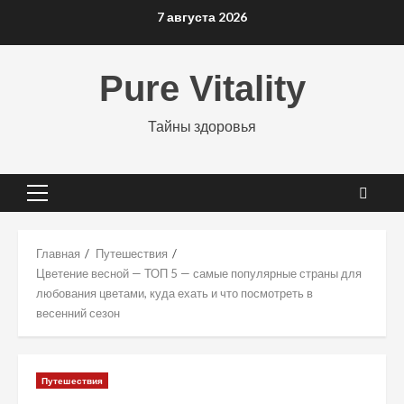
Перейти
7 августа 2026
к
содержимому
Pure Vitality
Тайны здоровья
Основное
меню
Главная
Путешествия
Цветение весной — ТОП 5 — самые популярные страны для
любования цветами, куда ехать и что посмотреть в
весенний сезон
Путешествия