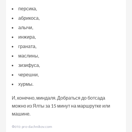
персика,
абрикоса,
алычи,
инжира,
граната,
маслины,
зизифуса,
черешни,
хурмы.
И, конечно, миндаля. Добраться до ботсада
можно из Ялты за 15 минут на маршрутке или
машине.
Фото: pro-dachnikov.com