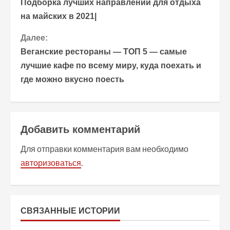
Подборка лучших направлений для отдыха
р
на майских в 2021|
о
Далее:
Веганские рестораны — ТОП 5 — самые
д
лучшие кафе по всему миру, куда поехать и
о
где можно вкусно поесть
л
ж
Добавить комментарий
и
Для отправки комментария вам необходимо
т
авторизоваться
.
ь
ч
СВЯЗАННЫЕ ИСТОРИИ
т