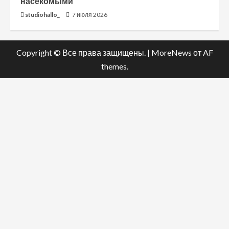
насекомыми
studiohallo_
7 июля 2026
Copyright © Все права защищены.
|
MoreNews
от AF
themes.