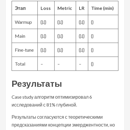
Этап
Loss
Metric
LR
Time (min)
Warmup
{}.{}
{}.{}
{}.{}
{}
Main
{}.{}
{}.{}
{}.{}
{}
Fine-tune
{}.{}
{}.{}
{}.{}
{}
Total
–
–
–
{}
Результаты
Case study алгоритм оптимизировал 6
исследований с 81% глубиной.
Результаты согласуются с теоретическими
предсказаниями концепции эмерджентности, но