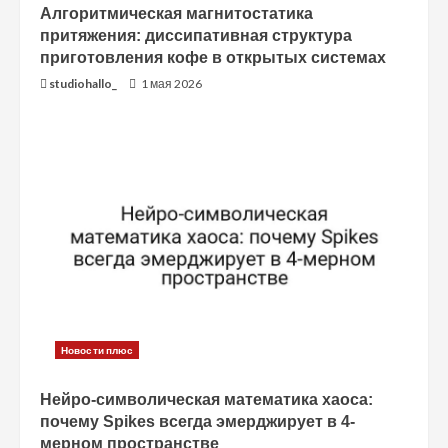
Алгоритмическая магнитостатика
е
притяжения: диссипативная структура
приготовления кофе в открытых системах
studiohallo_
1 мая 2026
Новости плюс
Нейро-символическая математика хаоса:
почему Spikes всегда эмерджирует в 4-
мерном пространстве