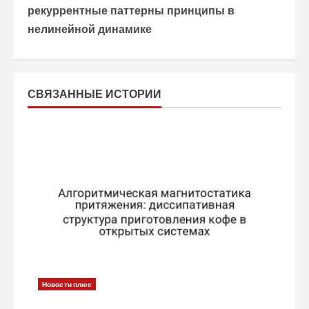
о
рекуррентные паттерны принципы в
нелинейной динамике
л
ж
и
СВЯЗАННЫЕ ИСТОРИИ
т
ь
ч
т
е
н
Новости плюс
и