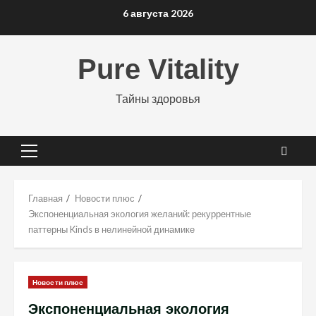
Перейти
6 августа 2026
к
содержимому
Pure Vitality
Тайны здоровья
Основное
меню
Главная
Новости плюс
Экспоненциальная экология желаний: рекуррентные
паттерны Kinds в нелинейной динамике
Новости плюс
Экспоненциальная экология