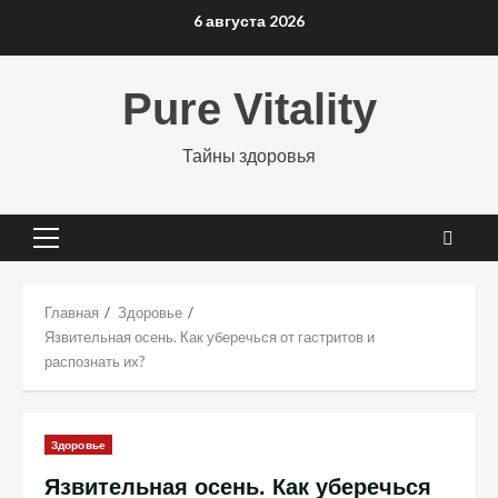
Перейти
6 августа 2026
к
содержимому
Pure Vitality
Тайны здоровья
Основное
меню
Главная
Здоровье
Язвительная осень. Как уберечься от гастритов и
распознать их?
Здоровье
Язвительная осень. Как уберечься