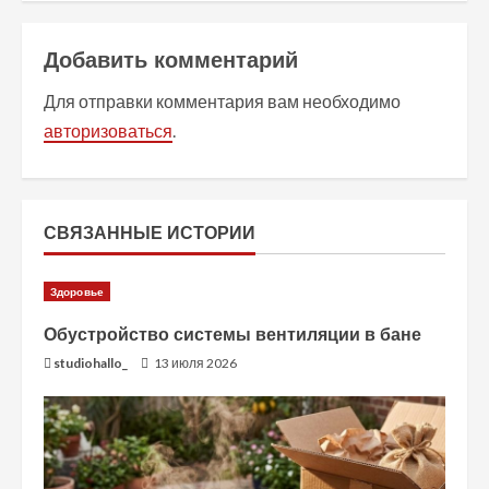
о
Добавить комментарий
л
Для отправки комментария вам необходимо
ж
авторизоваться
.
и
т
СВЯЗАННЫЕ ИСТОРИИ
ь
Здоровье
ч
Обустройство системы вентиляции в бане
т
studiohallo_
13 июля 2026
е
н