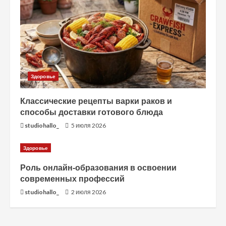
и
е
Здоровье
Классические рецепты варки раков и
способы доставки готового блюда
studiohallo_
5 июля 2026
Здоровье
Роль онлайн-образования в освоении
современных профессий
studiohallo_
2 июля 2026