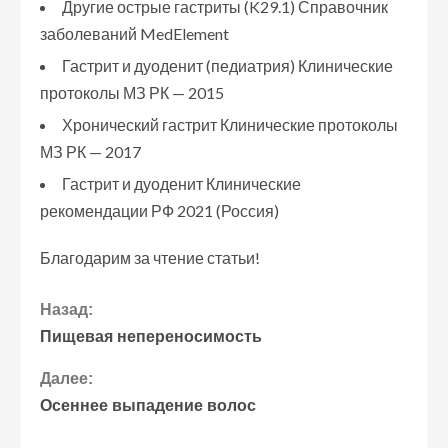
Другие острые гастриты (K29.1) Справочник
заболеваний MedElement
Гастрит и дуоденит (педиатрия) Клинические
протоколы МЗ РК — 2015
Хронический гастрит Клинические протоколы
МЗ РК — 2017
Гастрит и дуоденит Клинические
рекомендации РФ 2021 (Россия)
Благодарим за чтение статьи!
П
Назад:
Пищевая непереносимость
р
Далее:
о
Осеннее выпадение волос
д