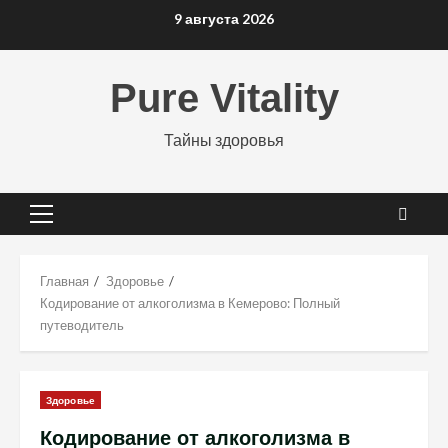
Перейти
9 августа 2026
к
содержимому
Pure Vitality
Тайны здоровья
Основное
меню
Главная
Здоровье
Кодирование от алкоголизма в Кемерово: Полный
путеводитель
Здоровье
Кодирование от алкоголизма в