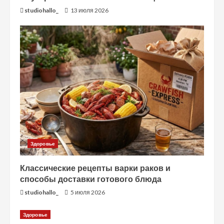
studiohallo_
13 июля 2026
ь
ч
т
е
н
и
е
Здоровье
Классические рецепты варки раков и
способы доставки готового блюда
studiohallo_
5 июля 2026
Здоровье