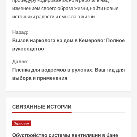
изменением своего образа жизни, найти новые
источники радости и смысла в жизни.
П
Назад:
Вызов нарколога на дом в Кемерово: Полное
р
руководство
о
Далее:
Пленка для водоемов в рулонах: Ваш гид для
д
выбора и применения
о
л
СВЯЗАННЫЕ ИСТОРИИ
ж
и
Здоровье
т
Обустройство системы вентиляции в бане