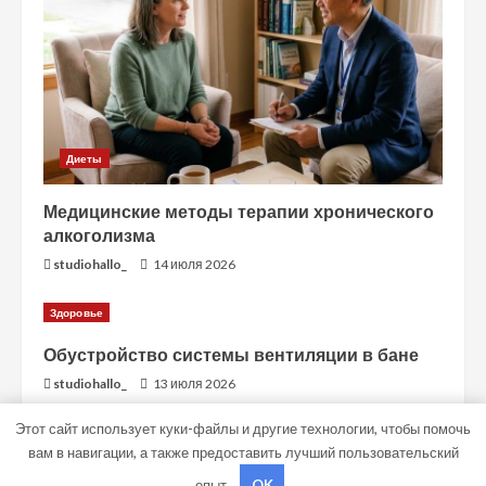
Диеты
Медицинские методы терапии хронического
алкоголизма
studiohallo_
14 июля 2026
Здоровье
Обустройство системы вентиляции в бане
studiohallo_
13 июля 2026
Этот сайт использует куки-файлы и другие технологии, чтобы помочь
вам в навигации, а также предоставить лучший пользовательский
Copyright © Все права защищены.
|
MoreNews
от AF
опыт.
OK