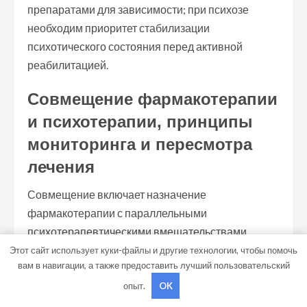
препаратами для зависимости; при психозе
необходим приоритет стабилизации
психотического состояния перед активной
реабилитацией.
Совмещение фармакотерапии
и психотерапии, принципы
мониторинга и пересмотра
лечения
Совмещение включает назначение
фармакотерапии с параллельными
психотерапевтическими вмешательствами,
регулярную оценку эффективности и побочных
Этот сайт использует куки-файлы и другие технологии, чтобы помочь
вам в навигации, а также предоставить лучший пользовательский
эффектов, а также пересмотр схем при
ухудшении состояния. Мониторинг включает
опыт.
OK
шкальные оценки симптомов и лабораторные