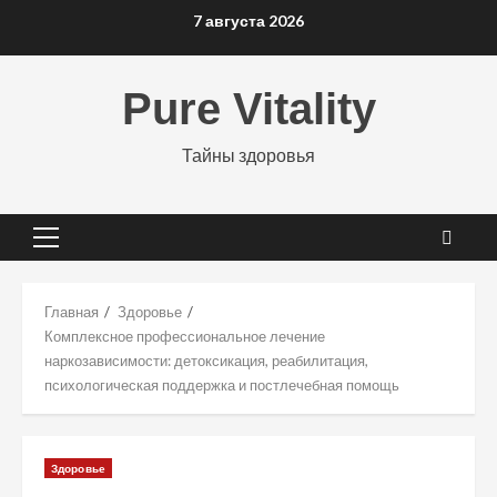
Перейти
7 августа 2026
к
содержимому
Pure Vitality
Тайны здоровья
Основное
меню
Главная
Здоровье
Комплексное профессиональное лечение
наркозависимости: детоксикация, реабилитация,
психологическая поддержка и постлечебная помощь
Здоровье