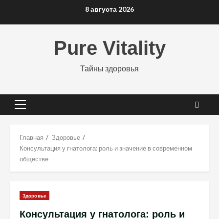
Перейти
8 августа 2026
к
содержимому
Pure Vitality
Тайны здоровья
Основное
меню
Главная
Здоровье
Консультация у гнатолога: роль и значение в современном
обществе
Здоровье
Консультация у гнатолога: роль и