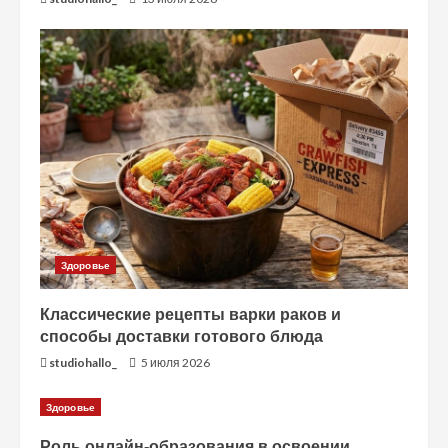
т
е
н
и
е
Здоровье
Классические рецепты варки раков и
способы доставки готового блюда
studiohallo_
5 июля 2026
Здоровье
Роль онлайн-образования в освоении