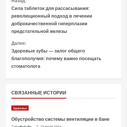
П
Назад:
Сила таблеток для рассасывания:
р
революционный подход в лечении
доброкачественной гиперплазии
о
предстательной железы
д
Далее:
о
Здоровые зубы — залог общего
благополучия: почему важно посещать
л
стоматолога
ж
и
СВЯЗАННЫЕ ИСТОРИИ
т
ь
Здоровье
ч
Обустройство системы вентиляции в бане
studiohallo_
13 июля 2026