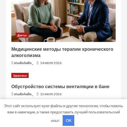
Диеты
Медицинские методы терапии хронического
алкоголизма
studiohallo_
14 июля 2026
Здоровье
Обустройство системы вентиляции в бане
studiohallo_
13 июля 2026
Этот сайт использует куки-файлы и другие технологии, чтобы помочь
вам в навигации, а также предоставить лучший пользовательский
Copyright © Все права защищены.
|
MoreNews
от AF
опыт.
OK
themes.