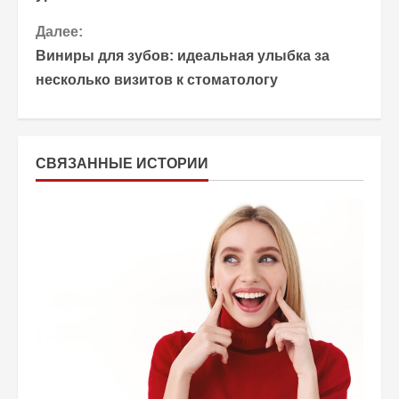
о
Далее:
Виниры для зубов: идеальная улыбка за
д
несколько визитов к стоматологу
о
л
СВЯЗАННЫЕ ИСТОРИИ
ж
и
т
ь
ч
т