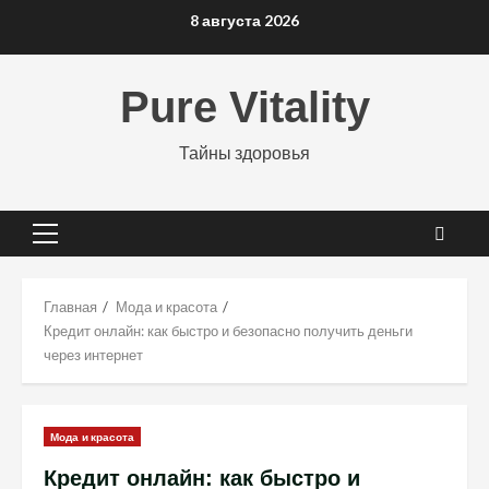
Перейти
8 августа 2026
к
содержимому
Pure Vitality
Тайны здоровья
Основное
меню
Главная
Мода и красота
Кредит онлайн: как быстро и безопасно получить деньги
через интернет
Мода и красота
Кредит онлайн: как быстро и