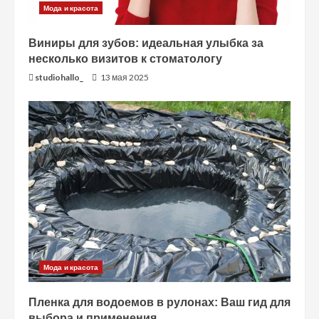
е
Мода и красота
н
Виниры для зубов: идеальная улыбка за
и
несколько визитов к стоматологу
studiohallo_
13 мая 2025
е
Мода и красота
Пленка для водоемов в рулонах: Ваш гид для
выбора и применения