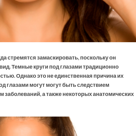
гда стремятся замаскировать
, поскольку он
вид.
Темны
е круг
и под глазами традиционно
стью. Однако это не единственная причина их
од глазами могут могут быть следствием
ем заболеваний
, а также некоторых анатомических