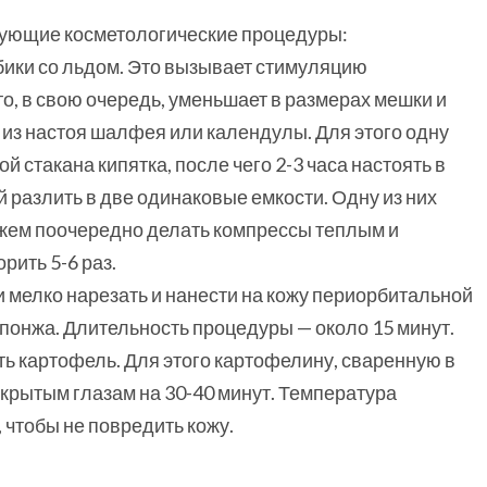
дующие косметологические процедуры:
бики со льдом. Это вызывает стимуляцию
о, в свою очередь, уменьшает в размерах мешки и
 из настоя шалфея или календулы. Для этого одну
 стакана кипятка, после чего 2-3 часа настоять в
 разлить в две одинаковые емкости. Одну из них
нжем поочередно делать компрессы теплым и
ить 5-6 раз.
и мелко нарезать и нанести на кожу периорбитальной
понжа. Длительность процедуры — около 15 минут.
ь картофель. Для этого картофелину, сваренную в
акрытым глазам на 30-40 минут. Температура
 чтобы не повредить кожу.