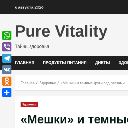
Перейти
6 августа 2026
к
содержимому
Pure Vitality
WhatsApp
Тайны здоровья
Viber
ГЛАВНАЯ
ПРОДУКТЫ ПИТАНИЯ
ДИЕТЫ
ЗДО
Telegram
VK
Главная
Здоровье
«Мешки» и темные круги под глазами
Odnoklassniki
Отправить
Здоровье
«Мешки» и темные