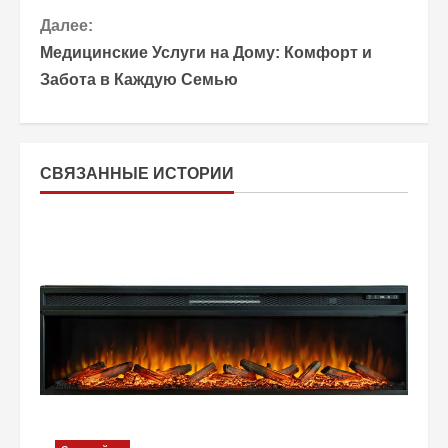
о
Далее:
Медицинские Услуги на Дому: Комфорт и
д
Забота в Каждую Семью
о
л
СВЯЗАННЫЕ ИСТОРИИ
ж
и
т
ь
ч
т
е