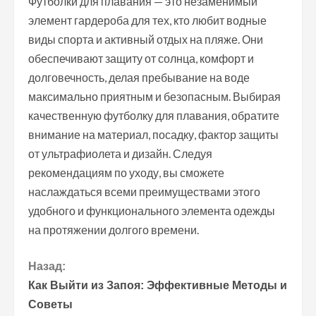
Футболки для плавания — это незаменимый
элемент гардероба для тех, кто любит водные
виды спорта и активный отдых на пляже. Они
обеспечивают защиту от солнца, комфорт и
долговечность, делая пребывание на воде
максимально приятным и безопасным. Выбирая
качественную футболку для плавания, обратите
внимание на материал, посадку, фактор защиты
от ультрафиолета и дизайн. Следуя
рекомендациям по уходу, вы сможете
наслаждаться всеми преимуществами этого
удобного и функционального элемента одежды
на протяжении долгого времени.
П
Назад:
Как Выйти из Запоя: Эффективные Методы и
р
Советы