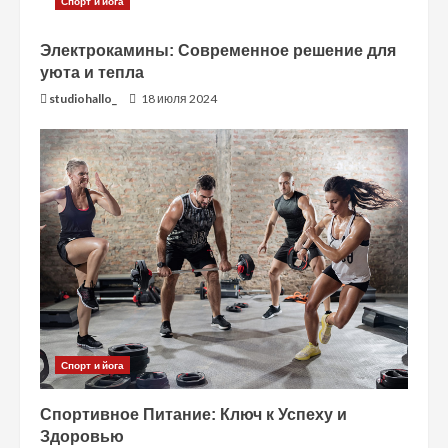
Спорт и йога
н
Электрокамины: Современное решение для
и
уюта и тепла
studiohallo_
18 июля 2024
е
Спорт и йога
Спортивное Питание: Ключ к Успеху и
Здоровью