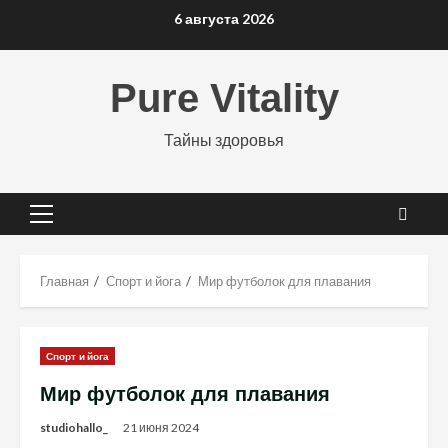
Перейти
6 августа 2026
к
содержимому
Pure Vitality
Тайны здоровья
Основное
меню
Главная
Спорт и йога
Мир футболок для плавания
Спорт и йога
Мир футболок для плавания
studiohallo_
21 июня 2024