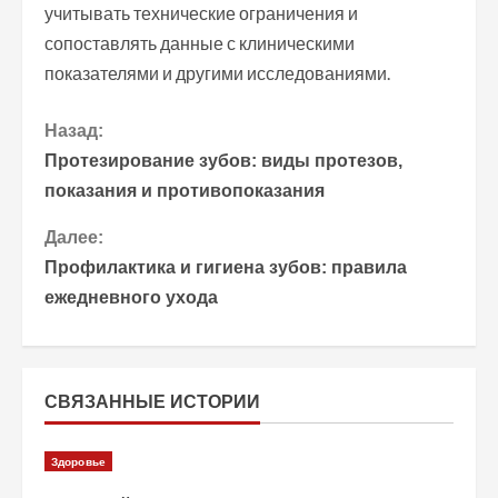
учитывать технические ограничения и
сопоставлять данные с клиническими
показателями и другими исследованиями.
П
Назад:
Протезирование зубов: виды протезов,
р
показания и противопоказания
о
Далее:
Профилактика и гигиена зубов: правила
д
ежедневного ухода
о
л
СВЯЗАННЫЕ ИСТОРИИ
ж
и
Здоровье