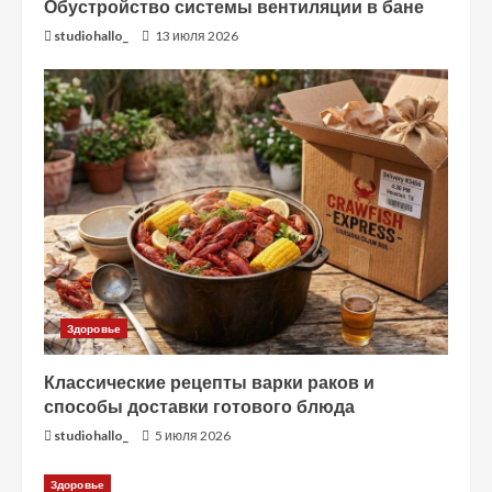
т
Обустройство системы вентиляции в бане
studiohallo_
13 июля 2026
ь
ч
т
е
н
и
е
Здоровье
Классические рецепты варки раков и
способы доставки готового блюда
studiohallo_
5 июля 2026
Здоровье