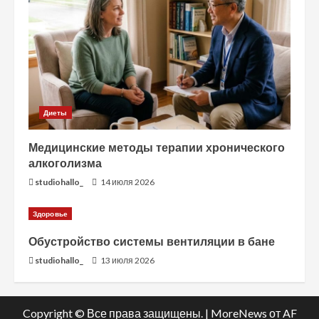
Диеты
Медицинские методы терапии хронического
алкоголизма
studiohallo_
14 июля 2026
Здоровье
Обустройство системы вентиляции в бане
studiohallo_
13 июля 2026
Copyright © Все права защищены.
|
MoreNews
от AF