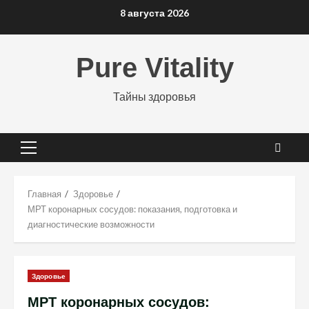
Перейти
8 августа 2026
к
содержимому
Pure Vitality
Тайны здоровья
Основное
меню
Главная
Здоровье
МРТ коронарных сосудов: показания, подготовка и
диагностические возможности
Здоровье
МРТ коронарных сосудов: