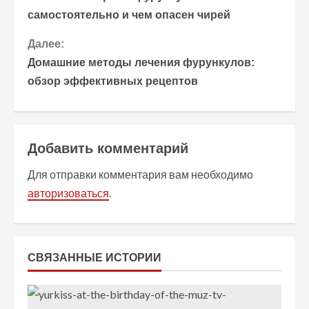
р
самостоятельно и чем опасен чирей
о
Далее:
Домашние методы лечения фурункулов:
д
обзор эффективных рецептов
о
л
Добавить комментарий
ж
Для отправки комментария вам необходимо
и
авторизоваться
.
т
ь
СВЯЗАННЫЕ ИСТОРИИ
ч
т