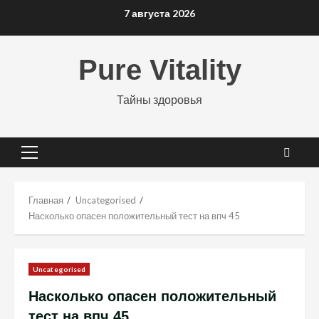
Перейти
7 августа 2026
к
содержимому
Pure Vitality
Тайны здоровья
Основное
меню
Главная
Uncategorised
Насколько опасен положительный тест на впч 45
Uncategorised
Насколько опасен положительный
тест на впч 45