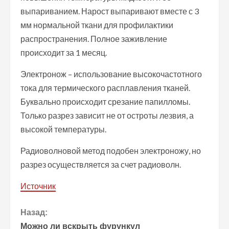
выпариванием. Нарост выпаривают вместе с 3
мм нормальной ткани для профилактики
распространения. Полное заживление
происходит за 1 месяц.
Электронож – использование высокочастотного
тока для термического расплавления тканей.
Буквально происходит срезание папилломы.
Только разрез зависит не от остроты лезвия, а
высокой температуры.
Радиоволновой метод подобен электроножу, но
разрез осуществляется за счет радиоволн.
Источник
П
Назад:
Можно ли вскрыть фурункул