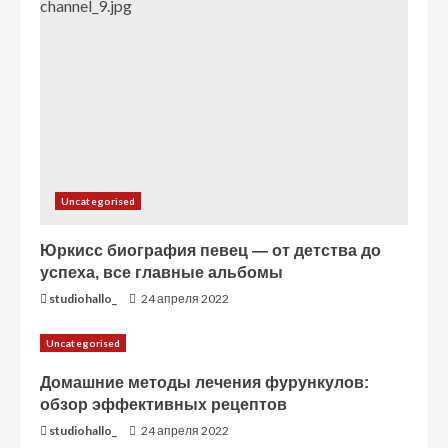
е
н
и
е
Uncategorised
Юркисс биография певец — от детства до
успеха, все главные альбомы
studiohallo_
24 апреля 2022
Uncategorised
Домашние методы лечения фурункулов:
обзор эффективных рецептов
studiohallo_
24 апреля 2022