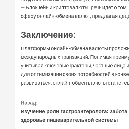
— Блокчейн и криптовалюты: речь идет о том,
сферу онлайн-обмена валют, предлагая дец
Заключение:
Платформы онлайн-обмена валюты проложил
международных транзакций. Понимая преиму
учитывая ключевые факторы, частные лица и
для оптимизации своих потребностей в конв
развиваться, онлайн-обмен валюты станет е
П
Назад:
Изучение роли гастроэнтеролога: забота
р
здоровье пищеварительной системы
о