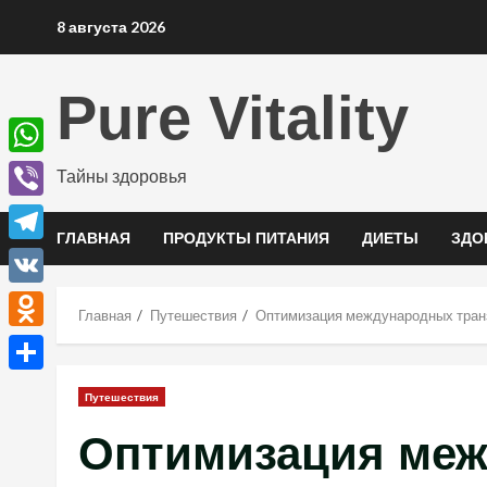
Перейти
8 августа 2026
к
содержимому
Pure Vitality
WhatsApp
Тайны здоровья
Viber
ГЛАВНАЯ
ПРОДУКТЫ ПИТАНИЯ
ДИЕТЫ
ЗДО
Telegram
VK
Главная
Путешествия
Оптимизация международных транз
Odnoklassniki
Отправить
Путешествия
Оптимизация ме