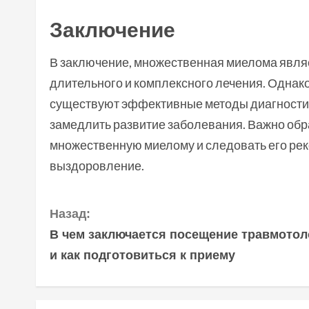
Заключение
В заключение, множественная миелома явл
длительного и комплексного лечения. Однак
существуют эффективные методы диагностики
замедлить развитие заболевания. Важно обра
множественную миелому и следовать его ре
выздоровление.
П
Назад:
В чем заключается посещение травмотол
р
и как подготовиться к приему
о
д