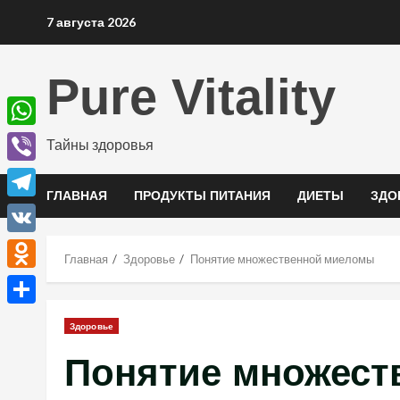
Перейти
7 августа 2026
к
содержимому
Pure Vitality
WhatsApp
Тайны здоровья
Viber
ГЛАВНАЯ
ПРОДУКТЫ ПИТАНИЯ
ДИЕТЫ
ЗДО
Telegram
VK
Главная
Здоровье
Понятие множественной миеломы
Odnoklassniki
Отправить
Здоровье
Понятие множест