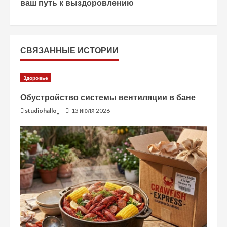
о
ваш путь к выздоровлению
л
ж
СВЯЗАННЫЕ ИСТОРИИ
и
Здоровье
т
Обустройство системы вентиляции в бане
ь
studiohallo_
13 июля 2026
ч
т
е
н
и