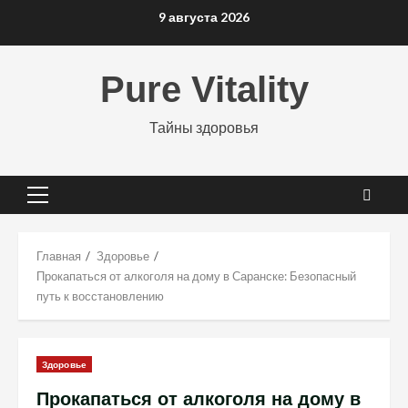
Перейти
9 августа 2026
к
содержимому
Pure Vitality
Тайны здоровья
Основное
меню
Главная
Здоровье
Прокапаться от алкоголя на дому в Саранске: Безопасный
путь к восстановлению
Здоровье
Прокапаться от алкоголя на дому в