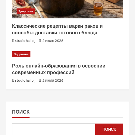
е
Здоровье
Классические рецепты варки раков и
способы доставки готового блюда
studiohallo_
5 июля 2026
Здоровье
Роль онлайн-образования в освоении
современных профессий
studiohallo_
2 июля 2026
ПОИСК
ПОИСК