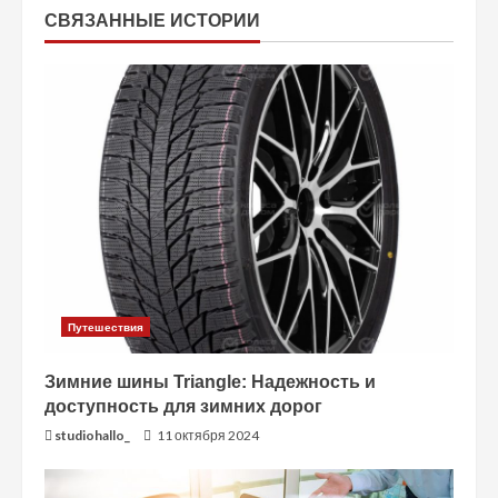
е
СВЯЗАННЫЕ ИСТОРИИ
н
и
е
Путешествия
Зимние шины Triangle: Надежность и
доступность для зимних дорог
studiohallo_
11 октября 2024