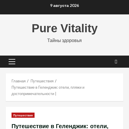
Перейти
9 августа 2026
к
содержимому
Pure Vitality
Тайны здоровья
Основное
меню
Главная
Путешествия
Путешествие в Геленджик: отели, пляжи и
достопримечательности |
Путешествия
Путешествие в Геленджик: отели,