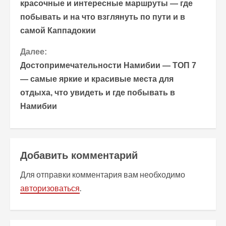
р
красочные и интересные маршруты — где
побывать и на что взглянуть по пути и в
о
самой Каппадокии
д
Далее:
о
Достопримечательности Намибии — ТОП 7
— самые яркие и красивые места для
л
отдыха, что увидеть и где побывать в
ж
Намибии
и
т
Добавить комментарий
ь
Для отправки комментария вам необходимо
ч
авторизоваться
.
т