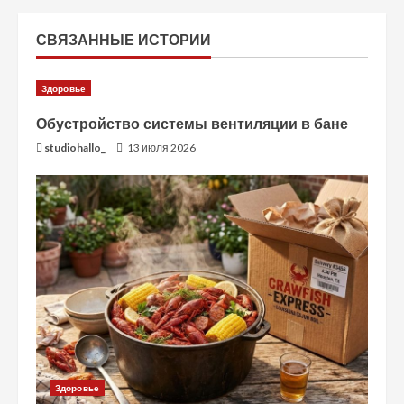
л
СВЯЗАННЫЕ ИСТОРИИ
ж
и
Здоровье
т
Обустройство системы вентиляции в бане
studiohallo_
13 июля 2026
ь
ч
т
е
н
и
е
Здоровье