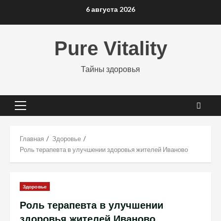
Перейти
6 августа 2026
к
содержимому
Pure Vitality
Тайны здоровья
Основное
меню
Главная
Здоровье
Роль терапевта в улучшении здоровья жителей Иваново
Здоровье
Роль терапевта в улучшении
здоровья жителей Иваново