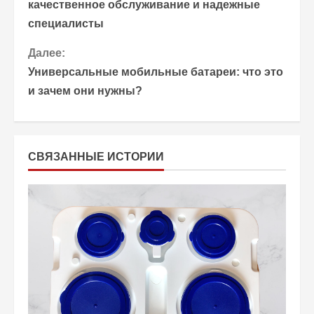
р
качественное обслуживание и надежные
специалисты
о
Далее:
д
Универсальные мобильные батареи: что это
о
и зачем они нужны?
л
ж
СВЯЗАННЫЕ ИСТОРИИ
и
т
ь
ч
т