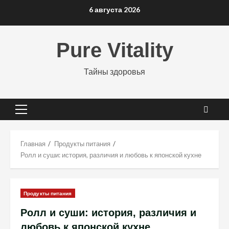
Перейти
6 августа 2026
к
содержимому
Pure Vitality
Тайны здоровья
Основное
меню
Главная
Продукты питания
Ролл и суши: история, различия и любовь к японской кухне
Продукты питания
Ролл и суши: история, различия и
любовь к японской кухне