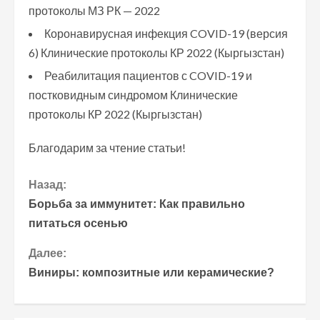
протоколы МЗ РК — 2022
Коронавирусная инфекция COVID-19 (версия
6) Клинические протоколы КР 2022 (Кыргызстан)
Реабилитация пациентов с COVID-19 и
постковидным синдромом Клинические
протоколы КР 2022 (Кыргызстан)
Благодарим за чтение статьи!
П
Назад:
Борьба за иммунитет: Как правильно
р
питаться осенью
о
Далее:
Виниры: композитные или керамические?
д
о