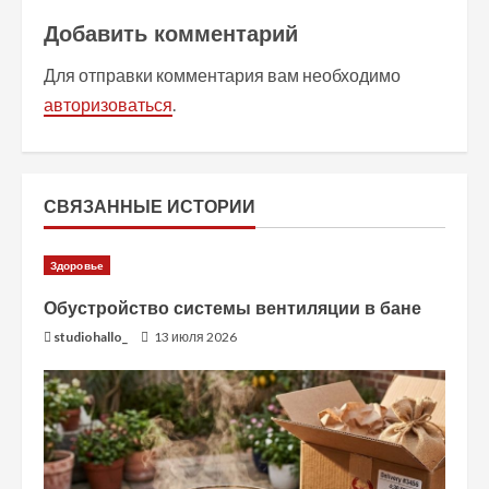
л
Добавить комментарий
ж
Для отправки комментария вам необходимо
авторизоваться
.
и
т
ь
СВЯЗАННЫЕ ИСТОРИИ
ч
Здоровье
т
Обустройство системы вентиляции в бане
studiohallo_
13 июля 2026
е
н
и
е