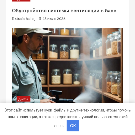
Обустройство системы вентиляции в бане
studiohallo_
13 июля 2026
Диеты
Этот сайт использует куки-файлы и другие технологии, чтобы помочь
Методы борьбы с бытовыми и складскими
вам в навигации, а также предоставить лучший пользовательский
насекомыми
опыт.
OK
studiohallo_
7 июля 2026