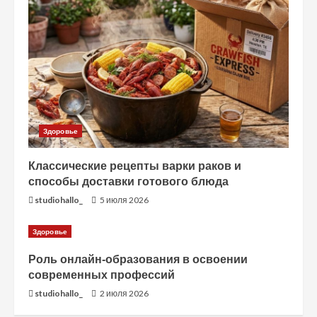
е
н
и
е
Здоровье
Классические рецепты варки раков и
способы доставки готового блюда
studiohallo_
5 июля 2026
Здоровье
Роль онлайн-образования в освоении
современных профессий
studiohallo_
2 июля 2026