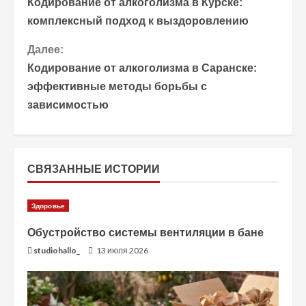
Кодирование от алкоголизма в Курске:
р
комплексный подход к выздоровлению
о
Далее:
Кодирование от алкоголизма в Саранске:
д
эффективные методы борьбы с
о
зависимостью
л
ж
СВЯЗАННЫЕ ИСТОРИИ
и
Здоровье
т
Обустройство системы вентиляции в бане
ь
studiohallo_
13 июля 2026
ч
т