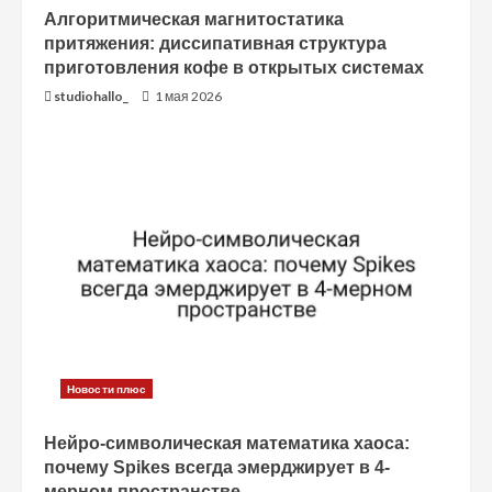
Алгоритмическая магнитостатика
е
притяжения: диссипативная структура
приготовления кофе в открытых системах
studiohallo_
1 мая 2026
Новости плюс
Нейро-символическая математика хаоса:
почему Spikes всегда эмерджирует в 4-
мерном пространстве