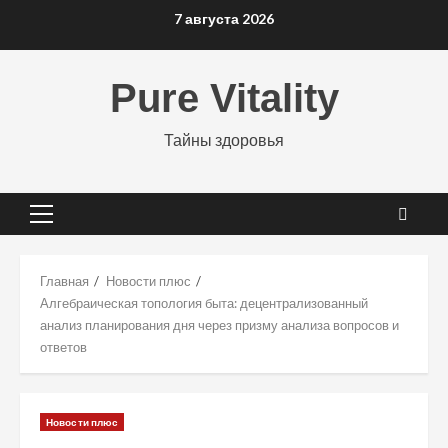
Перейти
7 августа 2026
к
содержимому
Pure Vitality
Тайны здоровья
Основное
меню
Главная
Новости плюс
Алгебраическая топология быта: децентрализованный
анализ планирования дня через призму анализа вопросов и
ответов
Новости плюс