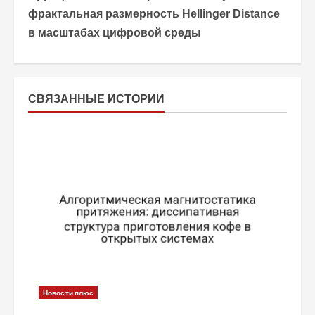
о
фрактальная размерность Hellinger Distance
в масштабах цифровой среды
л
ж
и
СВЯЗАННЫЕ ИСТОРИИ
т
ь
ч
т
е
н
Новости плюс
и