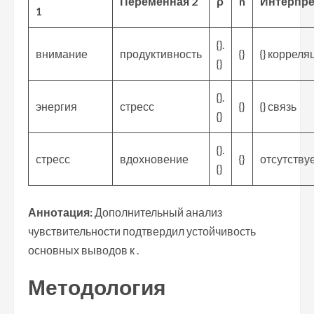
Переменная 2
ρ
n
Интерпре
1
{}.
внимание
продуктивность
{}
{} корреля
{}
{}.
энергия
стресс
{}
{} связь
{}
{}.
стресс
вдохновение
{}
отсутству
{}
Аннотация:
Дополнительный анализ
чувствительности подтвердил устойчивость
основных выводов к .
Методология