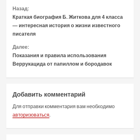
П
Назад:
Краткая биография Б. Житкова для 4 класса
р
— интересная история о жизни известного
писателя
о
Далее:
д
Показания и правила использования
о
Веррукацида от папиллом и бородавок
л
ж
Добавить комментарий
и
Для отправки комментария вам необходимо
т
авторизоваться
.
ь