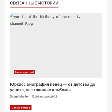
ч
СВЯЗАННЫЕ ИСТОРИИ
т
е
н
и
е
Uncategorised
Юркисс биография певец — от детства до
успеха, все главные альбомы
studiohallo_
24 апреля 2022
Uncategorised