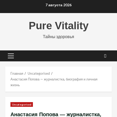
Перейти
7 августа 2026
к
содержимому
Pure Vitality
Тайны здоровья
Основное
меню
Главная
Uncategorised
Анастасия Попова — журналистка, биография и личная
жизнь
Uncategorised
Анастасия Попова — журналистка,