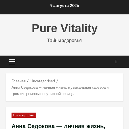
Перейти
9 августа 2026
к
содержимому
Pure Vitality
Тайны здоровья
Основное
меню
Главная
Uncategorised
Анна Седокова — личная жизнь, музыкальная карьера и
громкие романы популярной певицы
Uncategorised
Анна Седокова — личная жизнь,