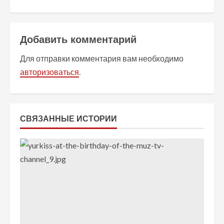
ж
и
Добавить комментарий
т
Для отправки комментария вам необходимо
авторизоваться
.
ь
ч
т
СВЯЗАННЫЕ ИСТОРИИ
е
н
и
е