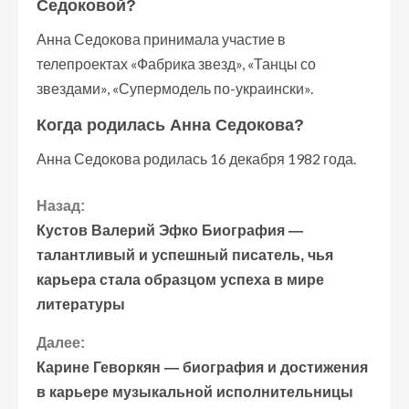
Седоковой?
Анна Седокова принимала участие в
телепроектах «Фабрика звезд», «Танцы со
звездами», «Супермодель по-украински».
Когда родилась Анна Седокова?
Анна Седокова родилась 16 декабря 1982 года.
П
Назад:
Кустов Валерий Эфко Биография —
р
талантливый и успешный писатель, чья
карьера стала образцом успеха в мире
о
литературы
д
Далее:
о
Карине Геворкян — биография и достижения
в карьере музыкальной исполнительницы
л