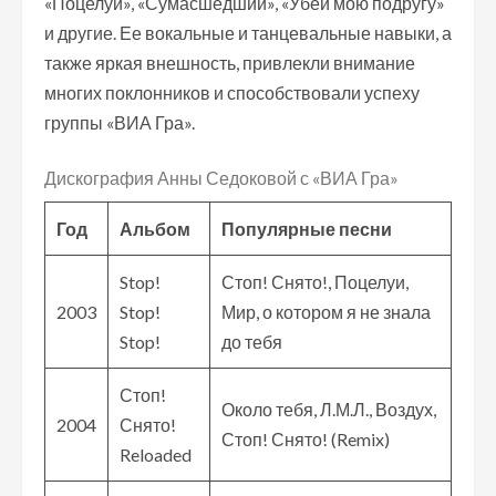
«Поцелуи», «Сумасшедший», «Убей мою подругу»
и другие. Ее вокальные и танцевальные навыки, а
также яркая внешность, привлекли внимание
многих поклонников и способствовали успеху
группы «ВИА Гра».
Дискография Анны Седоковой с «ВИА Гра»
Год
Альбом
Популярные песни
Stop!
Стоп! Снято!, Поцелуи,
2003
Stop!
Мир, о котором я не знала
Stop!
до тебя
Стоп!
Около тебя, Л.М.Л., Воздух,
2004
Снято!
Стоп! Снято! (Remix)
Reloaded