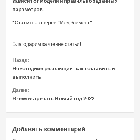
зависит от модели и правильно заданных
параметров.
*Статья партнеров "МедЭлемент"
Благодарим за чтение статьи!
П
Назад:
Новогодние резолюции: как составить и
р
выполнить
о
Далее:
В чем встречать Новый год 2022
д
о
л
Добавить комментарий