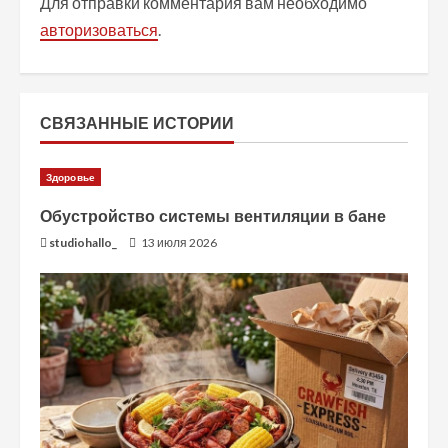
ж
Для отправки комментария вам необходимо
авторизоваться
.
и
т
ь
СВЯЗАННЫЕ ИСТОРИИ
ч
Здоровье
т
Обустройство системы вентиляции в бане
studiohallo_
13 июля 2026
е
н
и
е