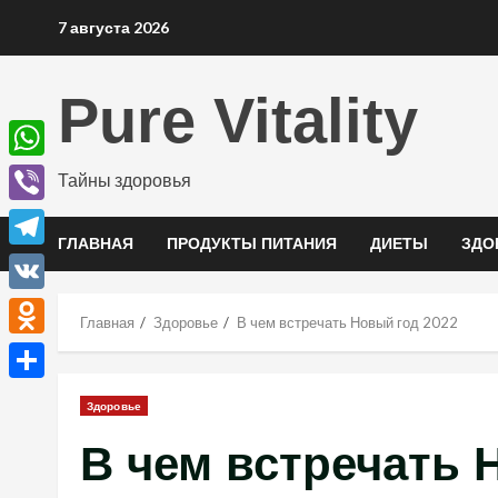
Перейти
7 августа 2026
к
содержимому
Pure Vitality
WhatsApp
Тайны здоровья
Viber
ГЛАВНАЯ
ПРОДУКТЫ ПИТАНИЯ
ДИЕТЫ
ЗДО
Telegram
VK
Главная
Здоровье
В чем встречать Новый год 2022
Odnoklassniki
Отправить
Здоровье
В чем встречать 