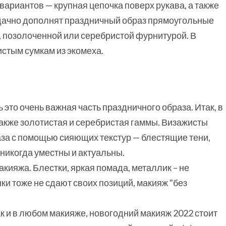
 вариантов — крупная цепочка поверх рукава, а также
Удачно дополнят праздничный образ прямоугольные
, позолоченной или серебристой фурнитурой. В
стым сумкам из экомеха.
это очень важная часть праздничного образа. Итак, в
 также золотистая и серебристая гаммы. Визажисты
аза с помощью сияющих текстур — блестящие тени,
 никогда уместны и актуальны.
акияжа. Блестки, яркая помада, металлик – не
и тоже не сдают своих позиций, макияж "без
Как и в любом макияже, новогодний макияж 2022 стоит