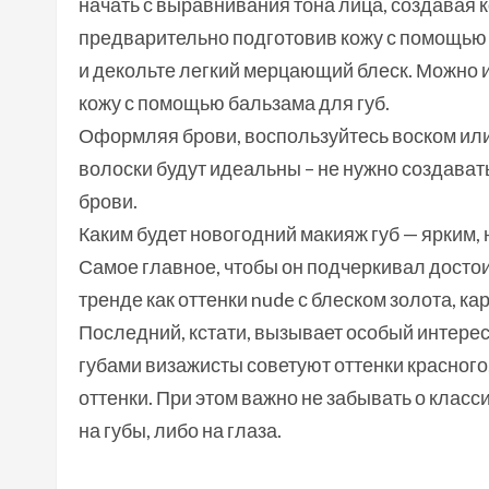
начать с выравнивания тона лица, создавая
предварительно подготовив кожу с помощью
и декольте легкий мерцающий блеск. Можно и
кожу с помощью бальзама для губ.
Оформляя брови, воспользуйтесь воском или 
волоски будут идеальны – не нужно создава
брови.
Каким будет новогодний макияж губ — ярким,
Самое главное, чтобы он подчеркивал досто
тренде как оттенки nude с блеском золота, ка
Последний, кстати, вызывает особый интере
губами визажисты советуют оттенки красного
оттенки. При этом важно не забывать о клас
на губы, либо на глаза.