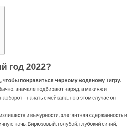
й год 2022?
д, чтобы понравиться Черному Водяному Тигру.
бычно, вначале подбирают наряд, а макияж и
аоборот – начать с мейкапа, но в этом случае он
излишеств и вычурности, элегантная сдержанность и
ичную ночь. Бирюзовый, голубой, глубокий синий,