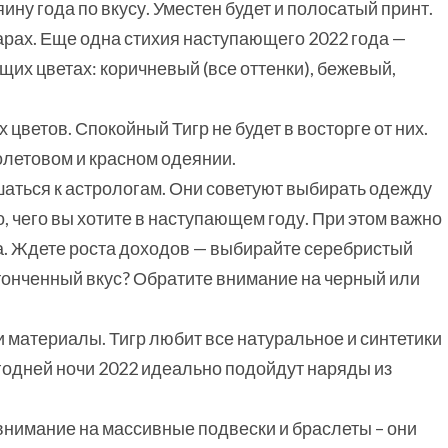
ину года по вкусу. Уместен будет и полосатый принт.
уарах. Еще одна стихия наступающего 2022 года —
щих цветах: коричневый (все оттенки), бежевый,
 цветов. Спокойный Тигр не будет в восторге от них.
олетовом и красном одеянии.
аться к астрологам. Они советуют выбирать одежду
, чего вы хотите в наступающем году. При этом важно
а. Ждете роста доходов — выбирайте серебристый
тонченный вкус? Обратите внимание на черный или
 материалы. Тигр любит все натуральное и синтетики
годней ночи 2022 идеально подойдут наряды из
внимание на массивные подвески и браслеты – они