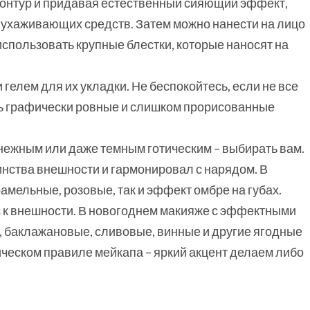
 контур и придавая естественный сияющий эффект,
 ухаживающих средств. Затем можно нанести на лицо
спользовать крупные блестки, которые наносят на
гелем для их укладки. Не беспокойтесь, если не все
ть графически ровные и слишком прорисованные
 нежным или даже темным готическим – выбирать вам.
инства внешности и гармонировал с нарядом. В
рамельные, розовые, так и эффект омбре на губах.
с к внешности. В новогоднем макияже с эффектными
, баклажановые, сливовые, винные и другие ягодные
сическом правиле мейкапа – яркий акцент делаем либо