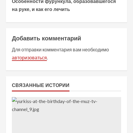
Особенности фурункула, образовавшегося
д
на руке, и как его лечить
о
л
Добавить комментарий
ж
Для отправки комментария вам необходимо
и
авторизоваться
.
т
ь
СВЯЗАННЫЕ ИСТОРИИ
ч
т
е
н