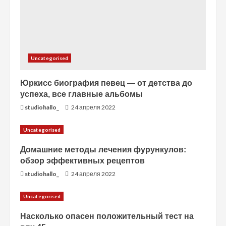
и
е
Uncategorised
Юркисс биография певец — от детства до
успеха, все главные альбомы
studiohallo_
24 апреля 2022
Uncategorised
Домашние методы лечения фурункулов:
обзор эффективных рецептов
studiohallo_
24 апреля 2022
Uncategorised
Насколько опасен положительный тест на