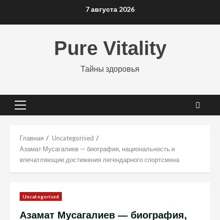
Перейти
7 августа 2026
к
содержимому
Pure Vitality
Тайны здоровья
Основное
меню
Главная
Uncategorised
Азамат Мусагалиев — биография, национальность и
впечатляющие достижения легендарного спортсмена
Uncategorised
Азамат Мусагалиев — биография,