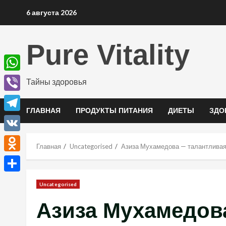
Перейти
6 августа 2026
к
содержимому
Pure Vitality
WhatsApp
Тайны здоровья
Viber
ГЛАВНАЯ
ПРОДУКТЫ ПИТАНИЯ
ДИЕТЫ
ЗДО
Telegram
VK
Главная
Uncategorised
Азиза Мухамедова — талантливая
Odnoklassniki
Отправить
Uncategorised
Азиза Мухамедов