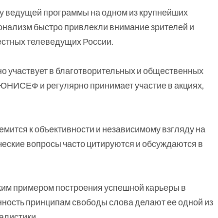
ду ведущей программы на одном из крупнейших
ионализм быстро привлекли внимание зрителей и
вестных телеведущих России.
но участвует в благотворительных и общественных
 ЮНИСЕФ и регулярно принимает участие в акциях,
емится к объективности и независимому взгляду на
ические вопросы часто цитируются и обсуждаются в
им примером построения успешной карьеры в
ность принципам свободы слова делают ее одной из
алистики.