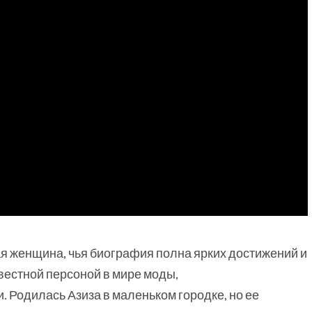
я женщина, чья биография полна ярких достижений и
вестной персоной в мире моды,
 Родилась Азиза в маленьком городке, но ее