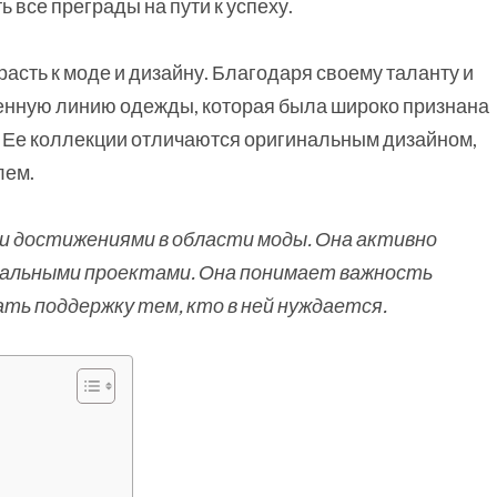
 все преграды на пути к успеху.
асть к моде и дизайну. Благодаря своему таланту и
венную линию одежды, которая была широко признана
 Ее коллекции отличаются оригинальным дизайном,
лем.
и достижениями в области моды. Она активно
альными проектами. Она понимает важность
ть поддержку тем, кто в ней нуждается.