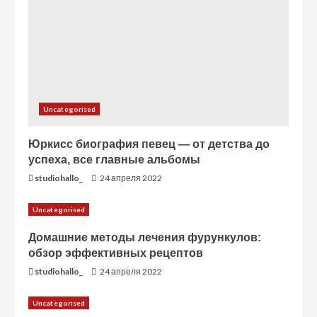
и
е
Uncategorised
Юркисс биография певец — от детства до
успеха, все главные альбомы
studiohallo_
24 апреля 2022
Uncategorised
Домашние методы лечения фурункулов:
обзор эффективных рецептов
studiohallo_
24 апреля 2022
Uncategorised