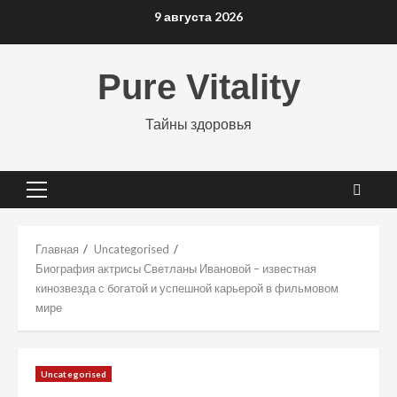
Перейти
9 августа 2026
к
содержимому
Pure Vitality
Тайны здоровья
Основное
меню
Главная
Uncategorised
Биография актрисы Светланы Ивановой – известная
кинозвезда с богатой и успешной карьерой в фильмовом
мире
Uncategorised