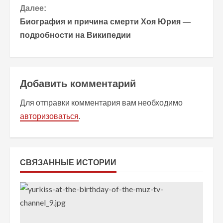
Далее:
д
Биография и причина смерти Хоя Юрия —
о
подробности на Википедии
л
ж
Добавить комментарий
и
Для отправки комментария вам необходимо
т
авторизоваться
.
ь
ч
СВЯЗАННЫЕ ИСТОРИИ
т
е
н