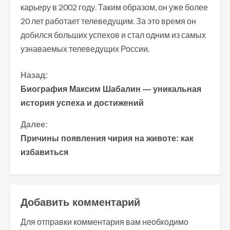
карьеру в 2002 году. Таким образом, он уже более
20 лет работает телеведущим. За это время он
добился больших успехов и стал одним из самых
узнаваемых телеведущих России.
П
Назад:
Биография Максим Шабалин — уникальная
р
история успеха и достижений
о
Далее:
Причины появления чирия на животе: как
д
избавиться
о
л
Добавить комментарий
ж
Для отправки комментария вам необходимо
и