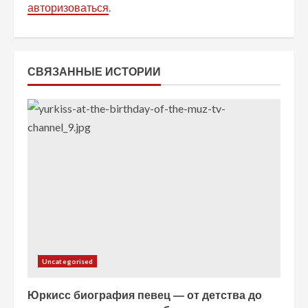
авторизоваться
.
т
ь
СВЯЗАННЫЕ ИСТОРИИ
ч
т
е
н
и
е
Uncategorised
Юркисс биография певец — от детства до