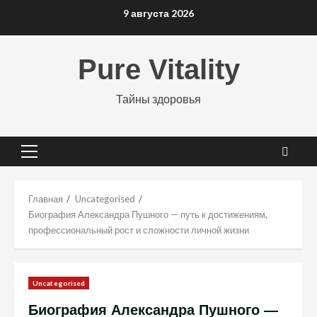
Перейти
9 августа 2026
к
содержимому
Pure Vitality
Тайны здоровья
Основное
меню
Главная
Uncategorised
Биография Александра Пушного — путь к достижениям,
профессиональный рост и сложности личной жизни
Uncategorised
Биография Александра Пушного —