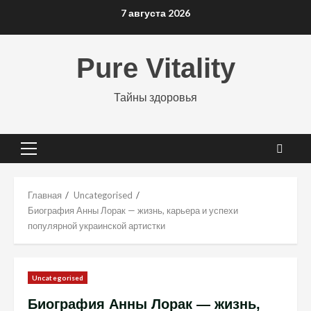
Перейти
7 августа 2026
к
содержимому
Pure Vitality
Тайны здоровья
Основное
меню
Главная
Uncategorised
Биография Анны Лорак — жизнь, карьера и успехи
популярной украинской артистки
Uncategorised
Биография Анны Лорак — жизнь,