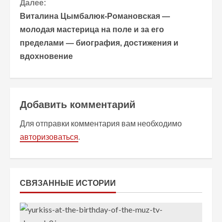
Далее:
Виталина Цымбалюк-Романовская —
д
молодая мастерица на поле и за его
о
пределами — биография, достижения и
вдохновение
л
ж
и
Добавить комментарий
т
Для отправки комментария вам необходимо
авторизоваться
.
ь
ч
т
СВЯЗАННЫЕ ИСТОРИИ
е