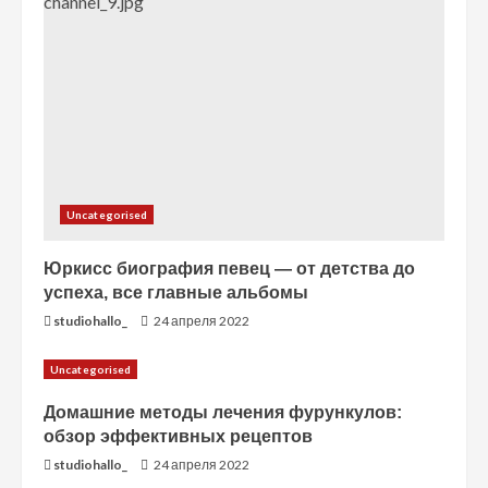
н
и
е
Uncategorised
Юркисс биография певец — от детства до
успеха, все главные альбомы
studiohallo_
24 апреля 2022
Uncategorised
Домашние методы лечения фурункулов:
обзор эффективных рецептов
studiohallo_
24 апреля 2022