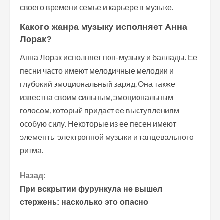
своего времени семье и карьере в музыке.
Какого жанра музыку исполняет Анна
Лорак?
Анна Лорак исполняет поп-музыку и баллады. Ее
песни часто имеют мелодичные мелодии и
глубокий эмоциональный заряд. Она также
известна своим сильным, эмоциональным
голосом, который придает ее выступлениям
особую силу. Некоторые из ее песен имеют
элементы электронной музыки и танцевального
ритма.
П
Назад:
При вскрытии фурункула не вышел
р
стержень: насколько это опасно
о