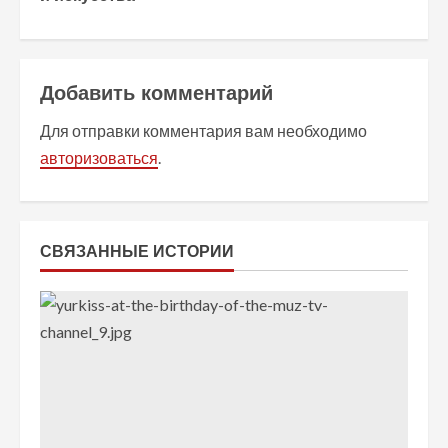
л
ж
и
Добавить комментарий
т
Для отправки комментария вам необходимо
авторизоваться
.
ь
ч
т
СВЯЗАННЫЕ ИСТОРИИ
е
н
и
е