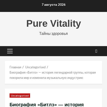
Перейти
7 августа 2026
к
содержимому
Pure Vitality
Тайны здоровья
Основное
меню
Главная
Uncategorised
Биография «Битлз» — история легендарной группы, которая
покорила мир и изменила музыкальную индустрию
Uncategorised
Биография «Битлз» — история