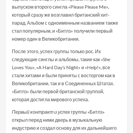
выпуском второго сингла «Please Please Me»,
который сразу же возглавил британский хит-
парад. Альбом с одноименным названием также
стал популярным, и «Битлз» получили первый
номер один в Великобритании.
После этого, успех группы только рос. Их
следующие синглы и альбомы, такие как «She
Loves You», «A Hard Day’s Night» и «Help!», все
стали хитами и были приняты с восторгом как в
Великобритании, так и в Соединенных Штатах.
«Битлз» были первой британской группой,
которая достигла мирового успеха.
Первый контракт и успех
группы «Битлз»
открыл перед ними дверь в музыкальную
индустрию и создал основу для их дальнейшего