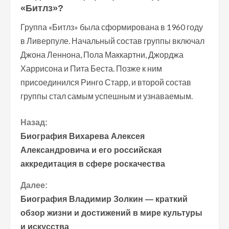
«Битлз»?
Группа «Битлз» была сформирована в 1960 году
в Ливерпуле. Начальный состав группы включал
Джона Леннона, Пола Маккартни, Джорджа
Харрисона и Пита Беста. Позже к ним
присоединился Ринго Старр, и второй состав
группы стал самым успешным и узнаваемым.
П
Назад:
Биография Вихарева Алексея
р
Александровича и его российская
аккредитация в сфере роскачества
о
Далее:
д
Биография Владимир Золкин — краткий
о
обзор жизни и достижений в мире культуры
и искусства