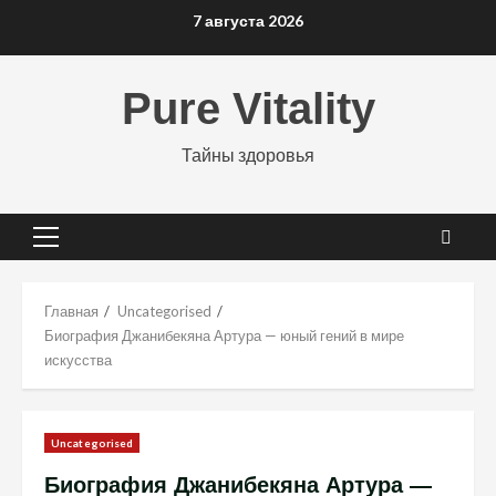
Перейти
7 августа 2026
к
содержимому
Pure Vitality
Тайны здоровья
Основное
меню
Главная
Uncategorised
Биография Джанибекяна Артура — юный гений в мире
искусства
Uncategorised
Биография Джанибекяна Артура —