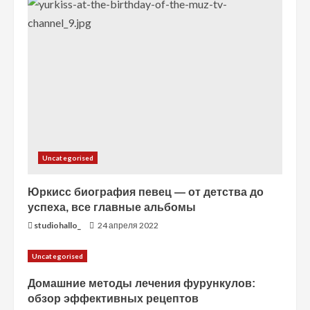
и
е
Uncategorised
Юркисс биография певец — от детства до
успеха, все главные альбомы
studiohallo_
24 апреля 2022
Uncategorised
Домашние методы лечения фурункулов:
обзор эффективных рецептов