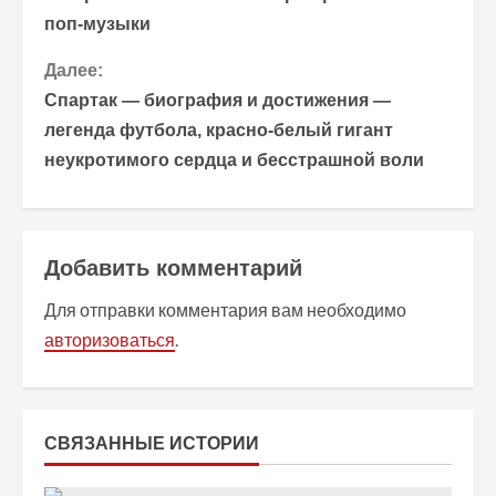
д
поп-музыки
о
Далее:
Спартак — биография и достижения —
л
легенда футбола, красно-белый гигант
ж
неукротимого сердца и бесстрашной воли
и
т
Добавить комментарий
ь
Для отправки комментария вам необходимо
ч
авторизоваться
.
т
е
СВЯЗАННЫЕ ИСТОРИИ
н