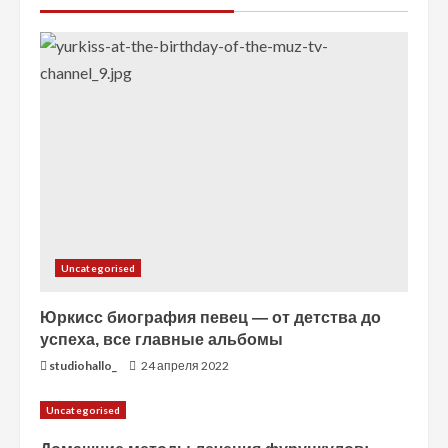
т
е
н
и
е
Uncategorised
Юркисс биография певец — от детства до
успеха, все главные альбомы
studiohallo_
24 апреля 2022
Uncategorised