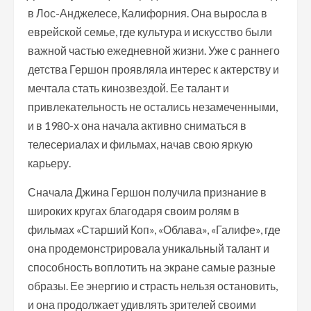
в Лос-Анджелесе, Калифорния. Она выросла в
еврейской семье, где культура и искусство были
важной частью ежедневной жизни. Уже с раннего
детства Гершон проявляла интерес к актерству и
мечтала стать кинозвездой. Ее талант и
привлекательность не остались незамеченными,
и в 1980-х она начала активно сниматься в
телесериалах и фильмах, начав свою яркую
карьеру.
Сначала Джина Гершон получила признание в
широких кругах благодаря своим ролям в
фильмах «Старший Коп», «Облава», «Галифе», где
она продемонстрировала уникальный талант и
способность воплотить на экране самые разные
образы. Ее энергию и страсть нельзя остановить,
и она продолжает удивлять зрителей своими