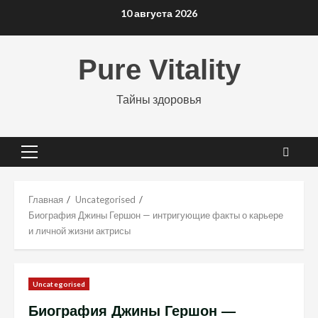
Перейти
10 августа 2026
к
содержимому
Pure Vitality
Тайны здоровья
Основное
меню
Главная
Uncategorised
Биография Джины Гершон — интригующие факты о карьере
и личной жизни актрисы
Uncategorised
Биография Джины Гершон —