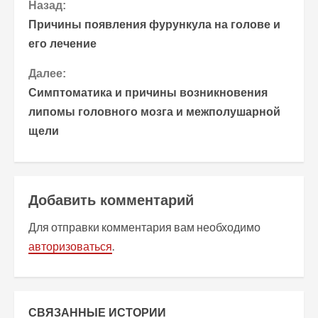
П
Назад:
Причины появления фурункула на голове и
р
его лечение
о
Далее:
Симптоматика и причины возникновения
д
липомы головного мозга и межполушарной
о
щели
л
ж
Добавить комментарий
и
Для отправки комментария вам необходимо
т
авторизоваться
.
ь
ч
СВЯЗАННЫЕ ИСТОРИИ