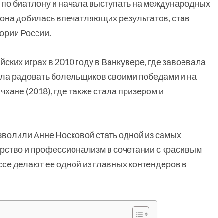
и по биатлону и начала выступать на международных
 она добилась впечатляющих результатов, став
ории России.
ких играх в 2010 году в Ванкувере, где завоевала
ла радовать болельщиков своими победами и на
хане (2018), где также стала призером и
зволили Анне Носковой стать одной из самых
ерство и профессионализм в сочетании с красивым
ссе делают ее одной из главных контендеров в