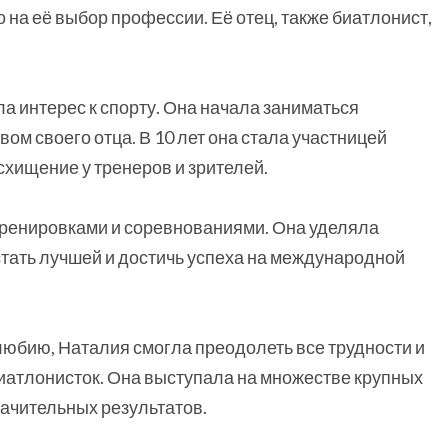
 на её выбор профессии. Её отец, также биатлонист,
а интерес к спорту. Она начала заниматься
вом своего отца. В 10 лет она стала участницей
схищение у тренеров и зрителей.
ренировками и соревнованиями. Она уделяла
стать лучшей и достичь успеха на международной
любию, Наталия смогла преодолеть все трудности и
биатлонисток. Она выступала на множестве крупных
ачительных результатов.