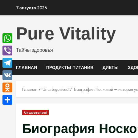
Перейти
7 августа 2026
к
содержимому
Pure Vitality
WhatsApp
Тайны здоровья
Viber
ГЛАВНАЯ
ПРОДУКТЫ ПИТАНИЯ
ДИЕТЫ
ЗДО
Telegram
VK
Главная
Uncategorised
Биография Носковой — история ус
Odnoklassniki
Отправить
Uncategorised
Биография Носко