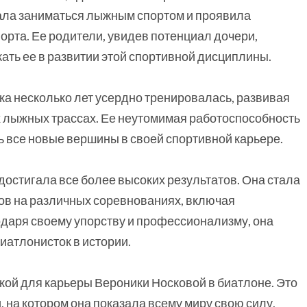
ачала заниматься лыжным спортом и проявила
порта. Ее родители, увидев потенциал дочери,
ать ее в развитии этой спортивной дисциплины.
а несколько лет усердно тренировалась, развивая
х лыжных трассах. Ее неутомимая работоспособность
ь все новые вершины в своей спортивной карьере.
остигала все более высоких результатов. Она стала
ов на различных соревнованиях, включая
даря своему упорству и профессионализму, она
иатлонисток в истории.
кой для карьеры Вероники Носковой в биатлоне. Это
, на котором она показала всему миру свою силу,