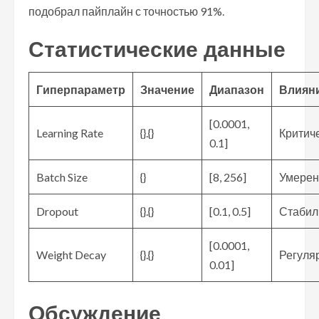
подобрал пайплайн с точностью 91%.
Статистические данные
Гиперпараметр
Значение
Диапазон
Влиян
[0.0001,
Learning Rate
{}.{}
Критич
0.1]
Batch Size
{}
[8, 256]
Умерен
Dropout
{}.{}
[0.1, 0.5]
Стабил
[0.0001,
Weight Decay
{}.{}
Регуля
0.01]
Обсуждение