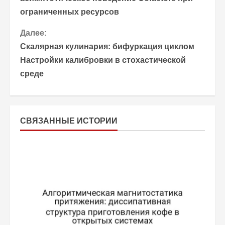
ограниченных ресурсов
о
Далее:
д
Скалярная кулинария: бифуркация циклом
о
Настройки калибровки в стохастической
среде
л
ж
и
СВЯЗАННЫЕ ИСТОРИИ
т
ь
ч
т