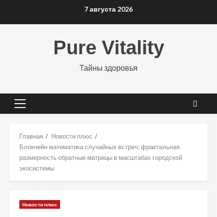
Перейти
7 августа 2026
к
содержимому
Pure Vitality
Тайны здоровья
Основное
меню
Главная
Новости плюс
Блокчейн математика случайных встреч: фрактальная
размерность обратные матрицы в масштабах городской
экосистемы
Новости плюс