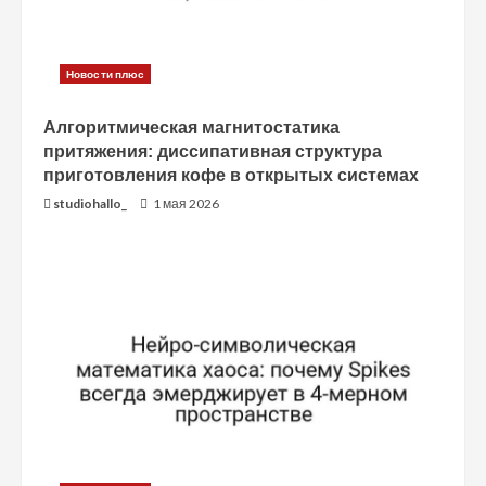
е
н
Новости плюс
и
Алгоритмическая магнитостатика
е
притяжения: диссипативная структура
приготовления кофе в открытых системах
studiohallo_
1 мая 2026