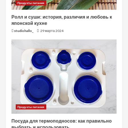
т
Продукты питания
е
Ролл и суши: история, различия и любовь к
японской кухне
н
studiohallo_
29 марта 2024
и
е
Продукты питания
Посуда для термоподносов: как правильно
выбрать и использовать