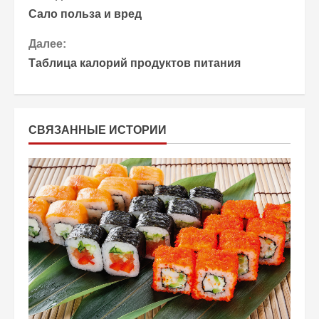
Сало польза и вред
р
Далее:
о
Таблица калорий продуктов питания
д
о
СВЯЗАННЫЕ ИСТОРИИ
л
ж
и
т
ь
ч