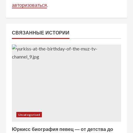
и
авторизоваться
.
т
ь
СВЯЗАННЫЕ ИСТОРИИ
ч
т
е
н
и
е
Uncategorised
Юркисс биография певец — от детства до