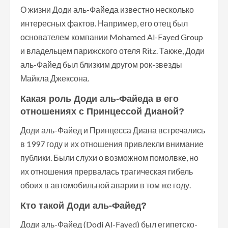
О жизни Доди аль-Файеда известно несколько
интересных фактов. Например, его отец был
основателем компании Mohamed Al-Fayed Group
и владельцем парижского отеля Ritz. Также, Доди
аль-Файед был близким другом рок-звезды
Майкла Джексона.
Какая роль Доди аль-Файеда в его
отношениях с Принцессой Дианой?
Доди аль-Файед и Принцесса Диана встречались
в 1997 году и их отношения привлекли внимание
публики. Были слухи о возможном помолвке, но
их отношения прервалась трагическая гибель
обоих в автомобильной аварии в том же году.
Кто такой Доди аль-Файед?
Доди аль-Файед (Dodi Al-Fayed) был египетско-