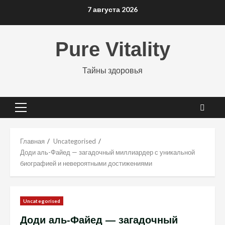
Перейти
7 августа 2026
к
содержимому
Pure Vitality
Тайны здоровья
Основное
меню
Главная
Uncategorised
Доди аль-Файед — загадочный миллиардер с уникальной
биографией и невероятными достижениями
Uncategorised
Доди аль-Файед — загадочный