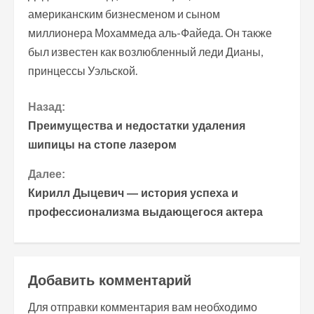
американским бизнесменом и сыном
миллионера Мохаммеда аль-Файеда. Он также
был известен как возлюбленный леди Дианы,
принцессы Уэльской.
П
Назад:
Преимущества и недостатки удаления
р
шипицы на стопе лазером
о
Далее:
Кирилл Дыцевич — история успеха и
д
профессионализма выдающегося актера
о
л
Добавить комментарий
ж
Для отправки комментария вам необходимо