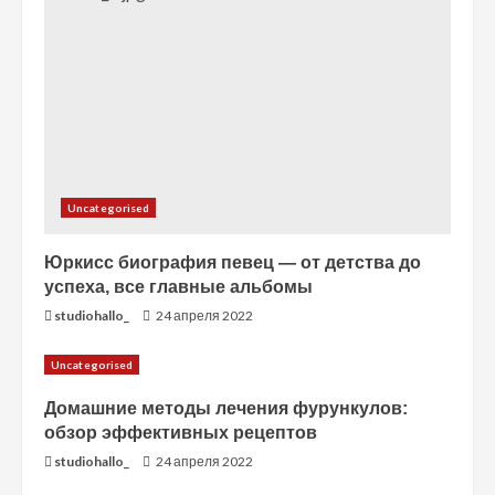
е
Uncategorised
Юркисс биография певец — от детства до
успеха, все главные альбомы
studiohallo_
24 апреля 2022
Uncategorised
Домашние методы лечения фурункулов:
обзор эффективных рецептов
studiohallo_
24 апреля 2022