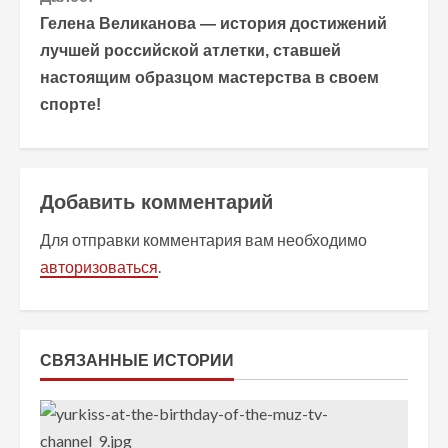
о
Гелена Великанова — история достижений
лучшей российской атлетки, ставшей
л
настоящим образцом мастерства в своем
ж
спорте!
и
т
Добавить комментарий
ь
Для отправки комментария вам необходимо
ч
авторизоваться
.
т
е
СВЯЗАННЫЕ ИСТОРИИ
н
и