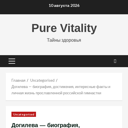
Перейти
10 августа 2026
к
содержимому
Pure Vitality
Тайны здоровья
Основное
меню
Главная
Uncategorised
Догилева — биография, достижения, интересные факты и
личная жизнь прославленной российской гимнастки
Uncategorised
Догилева — биография,