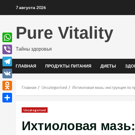
Перейти
7 августа 2026
к
содержимому
Pure Vitality
WhatsApp
Тайны здоровья
Viber
ГЛАВНАЯ
ПРОДУКТЫ ПИТАНИЯ
ДИЕТЫ
ЗДО
Telegram
VK
Главная
Uncategorised
Ихтиоловая мазь: инструкция по 
Odnoklassniki
Отправить
Uncategorised
Ихтиоловая мазь: