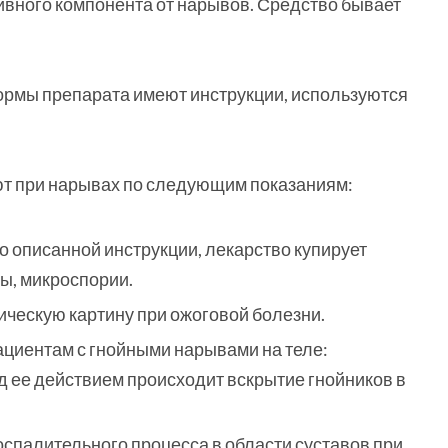
ивного компонента от нарывов. Средство бывает
ормы препарата имеют инструкции, используются
т при нарывах по следующим показаниям:
о описанной инструкции, лекарство купирует
ы, микроспории.
ческую картину при ожоговой болезни.
циентам с гнойными нарывами на теле:
д ее действием происходит вскрытие гнойников в
спалительного процесса в области суставов при