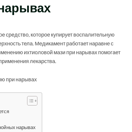
нарывах
ое средство, которое купирует воспалительную
хность тела. Медикамент работает наравне с
именению ихтиоловой мази при нарывах помогает
 применения лекарства.
ется
нойных нарывах