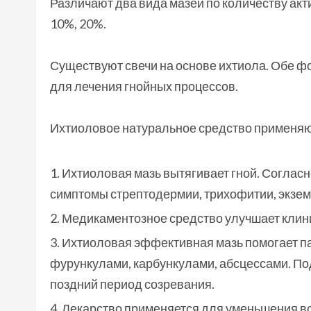
Различают два вида мазей по количеству акт
10%, 20%.
Существуют свечи на основе ихтиола. Обе ф
для лечения гнойных процессов.
Ихтиоловое натуральное средство применяю
Ихтиоловая мазь вытягивает гной. Согласн
симптомы стрептодермии, трихофитии, экзем
Медикаментозное средство улучшает клини
Ихтиоловая эффективная мазь помогает па
фурункулами, карбункулами, абсцессами. По
поздний период созревания.
Лекарство применяется для уменьшения во