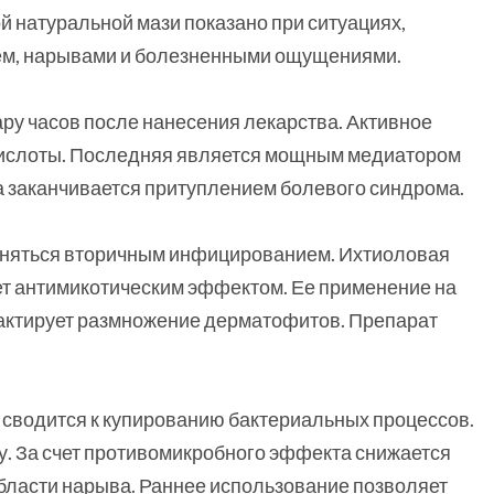
й натуральной мази показано при ситуациях,
м, нарывами и болезненными ощущениями.
у часов после нанесения лекарства. Активное
кислоты. Последняя является мощным медиатором
 заканчивается притуплением болевого синдрома.
ожняться вторичным инфицированием. Ихтиоловая
ает антимикотическим эффектом. Ее применение на
актирует размножение дерматофитов. Препарат
 сводится к купированию бактериальных процессов.
у. За счет противомикробного эффекта снижается
области нарыва. Раннее использование позволяет