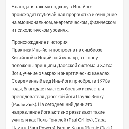
Благодаря такому подходу в Инь-йоге
происходит глубочайшая проработка и очищение
на эмоциональном, энергетическом , физическом
и психологичском уровнях.
Происхождение и история
Практика Инь-йоги построена на симбиозе
Китайской и Индийской культур, в основу
положены принципы Даосской система и Хатха
йоги, учение о чакрах и энергтических каналах.
Современный вид Инь-йога приобрел в 1970е
годы, благодаря мастеру боевых искусств и
преподователя даосской йоги Паулю Зинку
(Paulie Zink). На сегоднешний день это
направление йога активно развивают такие
учителя как Поль Гриллей (Paul Grilley), Сара
Пауэрс (Sara Powers), Берни Кларк (Bernie Clark).