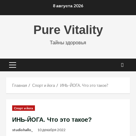
Перейти
8 августа 2026
к
содержимому
Pure Vitality
Тайны здоровья
Основное
меню
Главная
Спорт и йога
ИНЬ-ЙОГА. Что это такое?
Спорт и йога
ИНЬ-ЙОГА. Что это такое?
studiohallo_
10 декабря 2022