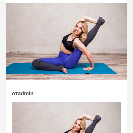
отadmin