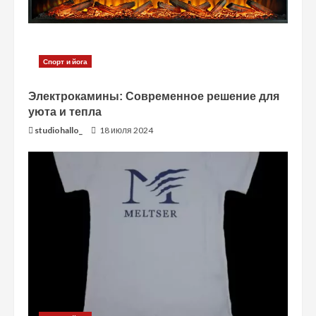
и
е
Спорт и йога
Электрокамины: Современное решение для
уюта и тепла
studiohallo_
18 июля 2024