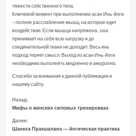
тяжести собственного тела.
Ключевой момент при выполнении асан Инь-йоги
– полное расслабление мышц, на которое идет
воздействие. Если мышца напряжена , она
принимает на себя всю нагрузку и до
соединительной ткани не доходит. Весь инь
подход теряет смысл. Выход из асан Инь-йоги
необходимо выполнять медленно и аккуратно.
Спасибо за внимание к данной публикации и
нашему сайту.
П
Назад:
Мифы о женских силовых тренировках
р
Далее:
о
Шанкха Пракшалана — йогическая практика