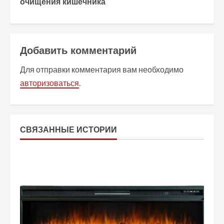
очищения кишечника
д
о
л
Добавить комментарий
ж
Для отправки комментария вам необходимо
авторизоваться
.
и
т
ь
СВЯЗАННЫЕ ИСТОРИИ
ч
т
е
н