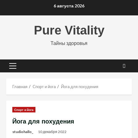
Перейти
6 августа 2026
к
содержимому
Pure Vitality
Тайны здоровья
Основное
меню
Главная
Спорт и йога
Йога для похудения
Спорт и йога
Йога для похудения
studiohallo_
10 декабря 2022