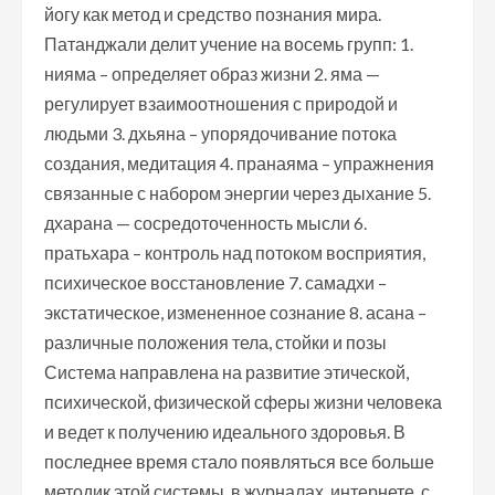
йогу как метод и средство познания мира.
Патанджали делит учение на восемь групп: 1.
нияма – определяет образ жизни 2. яма —
регулирует взаимоотношения с природой и
людьми 3. дхьяна – упорядочивание потока
создания, медитация 4. пранаяма – упражнения
связанные с набором энергии через дыхание 5.
дхарана — сосредоточенность мысли 6.
пратьхара – контроль над потоком восприятия,
психическое восстановление 7. самадхи –
экстатическое, измененное сознание 8. асана –
различные положения тела, стойки и позы
Система направлена на развитие этической,
психической, физической сферы жизни человека
и ведет к получению идеального здоровья. В
последнее время стало появляться все больше
методик этой системы, в журналах, интернете, с