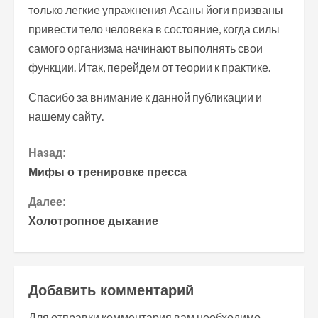
только легкие упражнения Асаны йоги призваны
привести тело человека в состояние, когда силы
самого организма начинают выполнять свои
функции. Итак, перейдем от теории к практике.
Спасибо за внимание к данной публикации и
нашему сайту.
П
Назад:
Мифы о тренировке пресса
р
Далее:
о
Холотропное дыхание
д
о
Добавить комментарий
л
Для отправки комментария вам необходимо