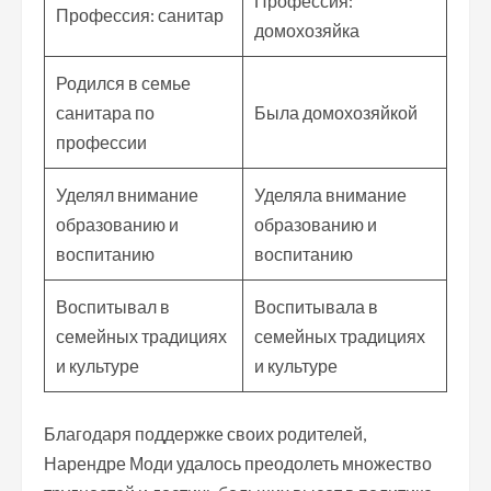
Профессия:
Профессия: санитар
домохозяйка
Родился в семье
санитара по
Была домохозяйкой
профессии
Уделял внимание
Уделяла внимание
образованию и
образованию и
воспитанию
воспитанию
Воспитывал в
Воспитывала в
семейных традициях
семейных традициях
и культуре
и культуре
Благодаря поддержке своих родителей,
Нарендре Моди удалось преодолеть множество