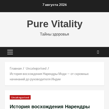
Перейти
7 августа 2026
к
содержимому
Pure Vitality
Тайны здоровья
Основное
меню
Главная
Uncategorised
История восхождения Нарендры Моди — от скромных
начинаний до руководителя Индии
Uncategorised
История восхождения Нарендры