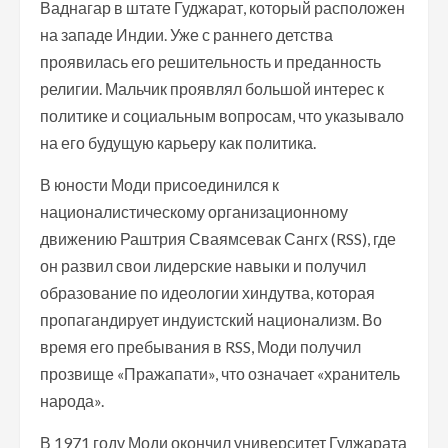
Ваднагар в штате Гуджарат, который расположен
на западе Индии. Уже с раннего детства
проявилась его решительность и преданность
религии. Мальчик проявлял большой интерес к
политике и социальным вопросам, что указывало
на его будущую карьеру как политика.
В юности Моди присоединился к
националистическому организационному
движению Раштрия Сваямсевак Сангх (RSS), где
он развил свои лидерские навыки и получил
образование по идеологии хиндутва, которая
пропагандирует индуистский национализм. Во
время его пребывания в RSS, Моди получил
прозвище «Пражапати», что означает «хранитель
народа».
В 1971 году Моди окончил университет Гуджарата