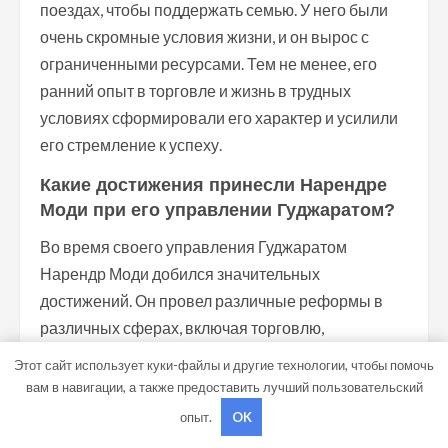
поездах, чтобы поддержать семью. У него были
очень скромные условия жизни, и он вырос с
ограниченными ресурсами. Тем не менее, его
ранний опыт в торговле и жизнь в трудных
условиях сформировали его характер и усилили
его стремление к успеху.
Какие достижения принесли Нарендре
Моди при его управлении Гуджаратом?
Во время своего управления Гуджаратом
Нарендр Моди добился значительных
достижений. Он провел различные реформы в
различных сферах, включая торговлю,
инфраструктуру, энергетику и сельское хозяйство.
Этот сайт использует куки-файлы и другие технологии, чтобы помочь
В результате его политики Гуджарат стал одним
вам в навигации, а также предоставить лучший пользовательский
из самых развитых и инновационных штатов в
опыт.
OK
Индии. Он понизил уровень бедности, улучшил