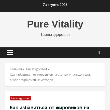
Перейти
7 августа 2026
к
содержимому
Pure Vitality
Тайны здоровья
Основное
меню
Главная
Uncategorised
Как избавиться от жировиков на разных участках тела:
обзор эффективных методов
Uncategorised
Как избавиться от жировиков на