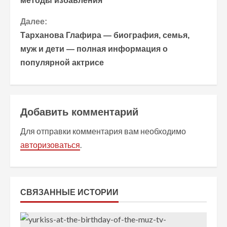
методы избавления
о
Далее:
Тарханова Глафира — биография, семья,
д
муж и дети — полная информация о
о
популярной актрисе
л
ж
Добавить комментарий
и
Для отправки комментария вам необходимо
т
авторизоваться
.
ь
ч
СВЯЗАННЫЕ ИСТОРИИ
т