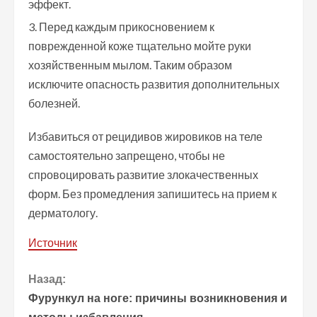
эффект.
Перед каждым прикосновением к
поврежденной коже тщательно мойте руки
хозяйственным мылом. Таким образом
исключите опасность развития дополнительных
болезней.
Избавиться от рецидивов жировиков на теле
самостоятельно запрещено, чтобы не
спровоцировать развитие злокачественных
форм. Без промедления запишитесь на прием к
дерматологу.
Источник
П
Назад:
Фурункул на ноге: причины возникновения и
р