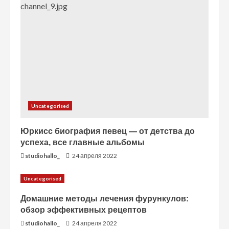
е
н
и
е
Uncategorised
Юркисс биография певец — от детства до
успеха, все главные альбомы
studiohallo_
24 апреля 2022
Uncategorised
Домашние методы лечения фурункулов:
обзор эффективных рецептов
studiohallo_
24 апреля 2022