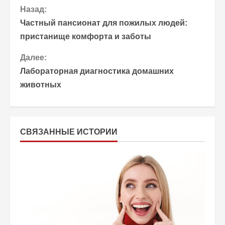
П
Назад:
Частный пансионат для пожилых людей:
р
пристанище комфорта и заботы
о
Далее:
Лабораторная диагностика домашних
д
животных
о
л
СВЯЗАННЫЕ ИСТОРИИ
ж
и
т
ь
ч