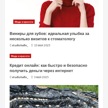
т
е
Мода и красота
н
Виниры для зубов: идеальная улыбка за
и
несколько визитов к стоматологу
studiohallo_
13 мая 2025
е
Мода и красота
Кредит онлайн: как быстро и безопасно
получить деньги через интернет
studiohallo_
3 мая 2025