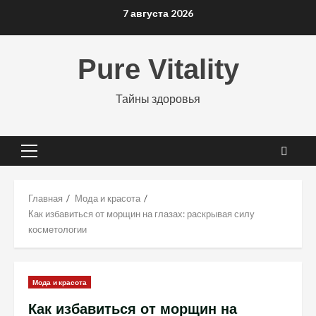
Перейти
7 августа 2026
к
содержимому
Pure Vitality
Тайны здоровья
Основное
меню
Главная
Мода и красота
Как избавиться от морщин на глазах: раскрывая силу
косметологии
Мода и красота
Как избавиться от морщин на