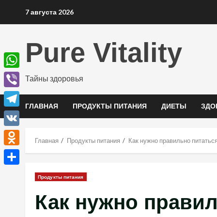
Перейти
7 августа 2026
к
содержимому
Pure Vitality
WhatsApp
Тайны здоровья
Viber
ГЛАВНАЯ
ПРОДУКТЫ ПИТАНИЯ
ДИЕТЫ
ЗДО
Telegram
VK
Главная
Продукты питания
Как нужно правильно питатьс
Odnoklassniki
Отправить
Продукты питания
Как нужно прави