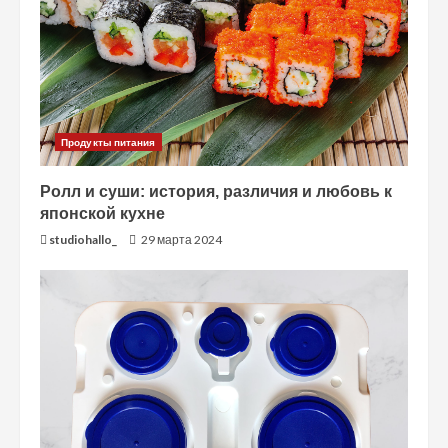
т
ь
ч
т
Продукты питания
е
Ролл и суши: история, различия и любовь к
японской кухне
н
studiohallo_
29 марта 2024
и
е