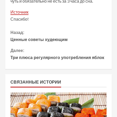
чуть и обязательно не есть за 3 часа до сна.
Источник
Спасибо!
П
Назад:
Ценные советы худеющим
р
Далее:
о
Три плюса регулярного употребления яблок
д
о
СВЯЗАННЫЕ ИСТОРИИ
л
ж
и